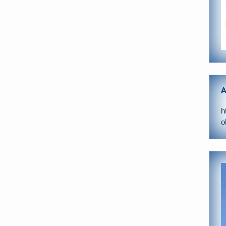
A
h
o