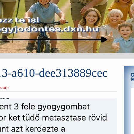
13-a610-dee313889cec
D
eteam