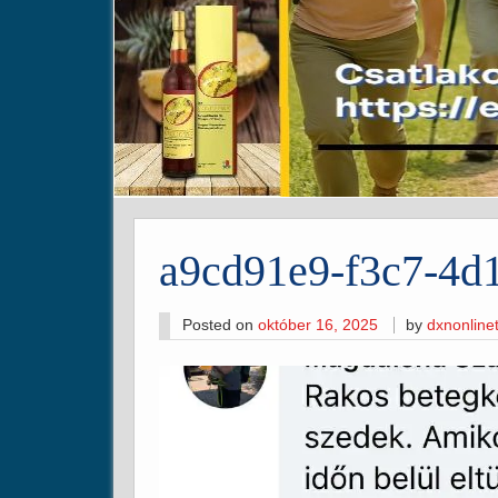
a9cd91e9-f3c7-4d
Posted on
október 16, 2025
by
dxnonlin