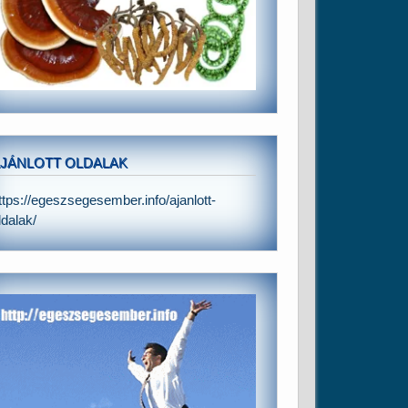
JÁNLOTT OLDALAK
ttps://egeszsegesember.info/ajanlott-
ldalak/