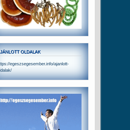
JÁNLOTT OLDALAK
ttps://egeszsegesember.info/ajanlott-
ldalak/