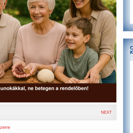
C
K
NEXT
zerre