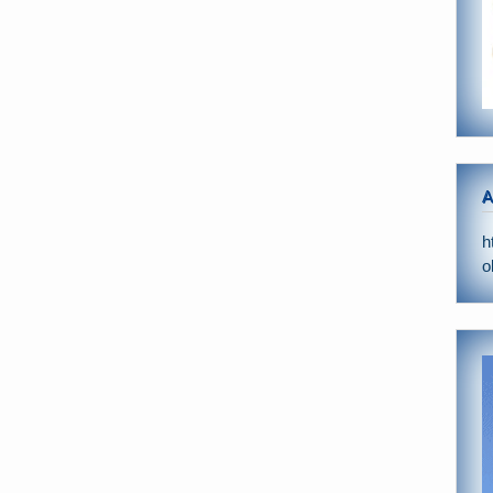
A
h
o