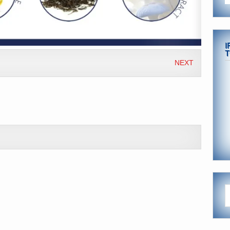
I
T
NEXT