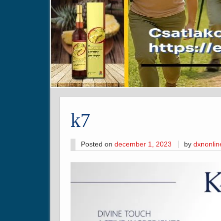
k7
Posted on
december 1, 2023
by
dxnonli