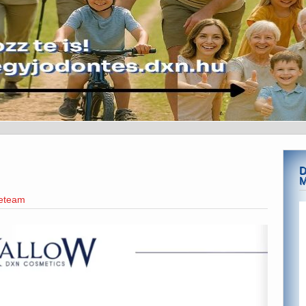
D
neteam