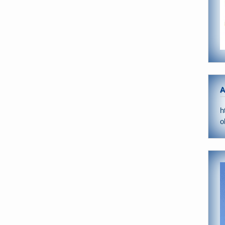
A
h
o