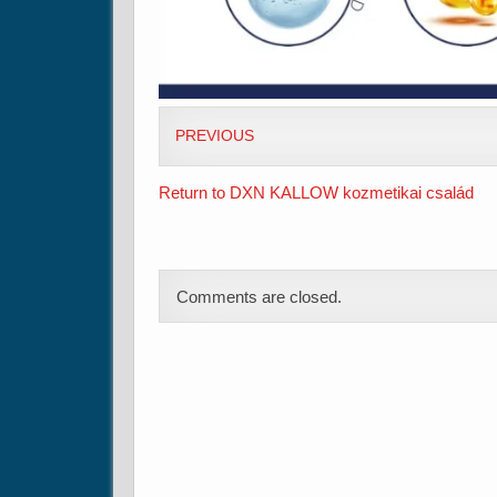
PREVIOUS
Return to DXN KALLOW kozmetikai család
Comments are closed.