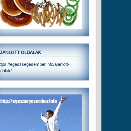
JÁNLOTT OLDALAK
ttps://egeszsegesember.info/ajanlott-
ldalak/