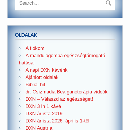
OLDALAK
A fiókom
A mandulagomba egészségtámogató
hatásai
A napi DXN kávénk
Ajánlott oldalak
Bibliai hit
dr. Csizmadia Bea ganoterápia videók
DXN – Válaszd az egészséget!
DXN 3 in 1 kávé
DXN árlista 2019
DXN árlista 2026. április 1-től
DXN Austria