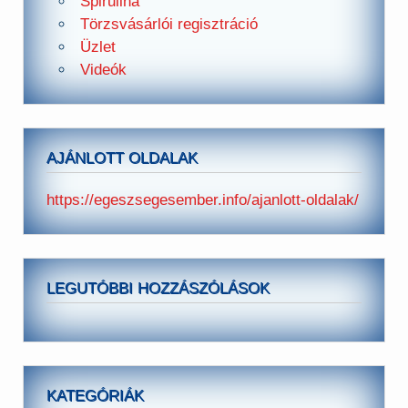
Spirulina
Törzsvásárlói regisztráció
Üzlet
Videók
AJÁNLOTT OLDALAK
https://egeszsegesember.info/ajanlott-oldalak/
LEGUTÓBBI HOZZÁSZÓLÁSOK
KATEGÓRIÁK