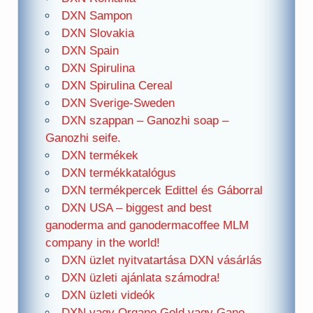
DXN Sampon
DXN Slovakia
DXN Spain
DXN Spirulina
DXN Spirulina Cereal
DXN Sverige-Sweden
DXN szappan – Ganozhi soap –
Ganozhi seife.
DXN termékek
DXN termékkatalógus
DXN termékpercek Edittel és Gáborral
DXN USA – biggest and best
ganoderma and ganodermacoffee MLM
company in the world!
DXN üzlet nyitvatartása DXN vásárlás
DXN üzleti ajánlata számodra!
DXN üzleti videók
DXN vagy Organo Gold vagy Gano