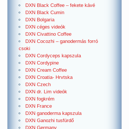
DXN Black Coffee – fekete kávé
DXN Black Cumin
DXN Bolgaria
DXN céges videók
DXN Civattino Coffee
DXN Cocozhi – ganodermás forró
csoki
DXN Cordyceps kapszula
DXN Cordypine
DXN Cream Coffee
DXN Croatia- Hrvtska
DXN Czech
DXN dr. Lim videók
DXN fogkrém
DXN France
DXN ganoderma kapszula
DXN Ganozhi tusfürdő
DXN Germany