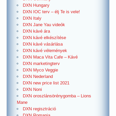
DXN Hungary
DXN IOC terv – élj Te is vele!
DXN Italy
DXN Jane Yau videók
DXN kávé ára
DXN kávé elkészítése
DXN kávé vásárlása
DXN kávé vélemények
DXN Maca Vita Cafe – Kávé
DXN marketingterv
DXN Myco Veggie
DXN Nederland
DXN new price list 2021
DXN Noni
DXN oroszlánsörénygomba – Lions
Mane
DXN regisztráció
DXN Romania