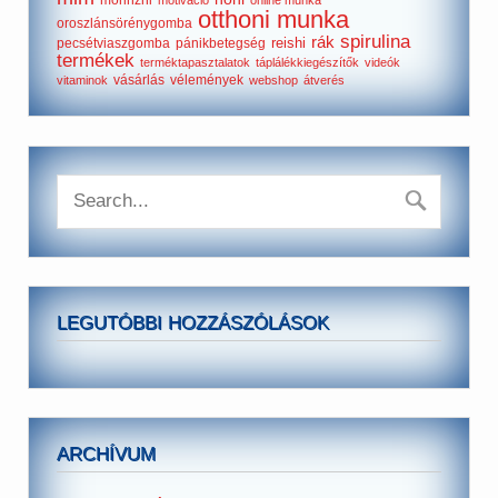
morinzhi
motiváció
online munka
otthoni munka
oroszlánsörénygomba
spirulina
rák
reishi
pecsétviaszgomba
pánikbetegség
termékek
terméktapasztalatok
táplálékkiegészítők
videók
vásárlás
vélemények
vitaminok
webshop
átverés
LEGUTÓBBI HOZZÁSZÓLÁSOK
ARCHÍVUM