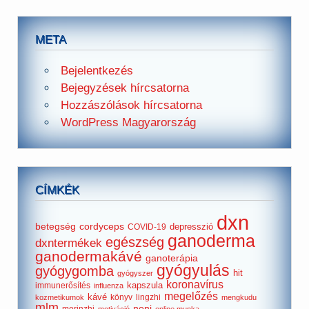
META
Bejelentkezés
Bejegyzések hírcsatorna
Hozzászólások hírcsatorna
WordPress Magyarország
CÍMKÉK
dxn
betegség
cordyceps
depresszió
COVID-19
ganoderma
egészség
dxntermékek
ganodermakávé
ganoterápia
gyógyulás
gyógygomba
hit
gyógyszer
koronavírus
kapszula
immunerősítés
influenza
megelőzés
kávé
könyv
lingzhi
kozmetikumok
mengkudu
mlm
noni