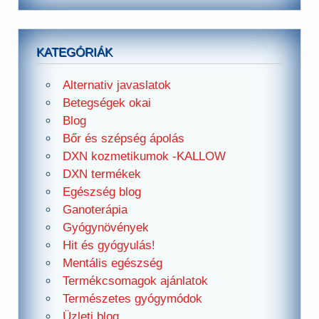
KATEGÓRIÁK
Alternativ javaslatok
Betegségek okai
Blog
Bőr és szépség ápolás
DXN kozmetikumok -KALLOW
DXN termékek
Egészség blog
Ganoterápia
Gyógynövények
Hit és gyógyulás!
Mentális egészség
Termékcsomagok ajánlatok
Természetes gyógymódok
Üzleti blog