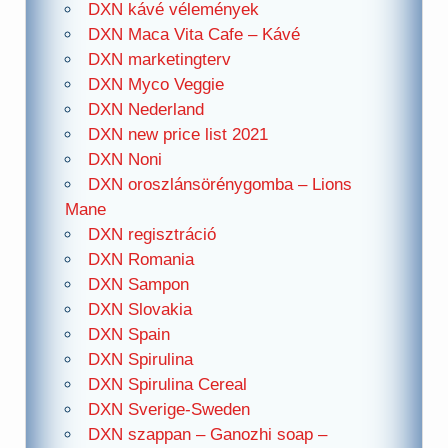
DXN kávé vélemények
DXN Maca Vita Cafe – Kávé
DXN marketingterv
DXN Myco Veggie
DXN Nederland
DXN new price list 2021
DXN Noni
DXN oroszlánsörénygomba – Lions
Mane
DXN regisztráció
DXN Romania
DXN Sampon
DXN Slovakia
DXN Spain
DXN Spirulina
DXN Spirulina Cereal
DXN Sverige-Sweden
DXN szappan – Ganozhi soap –