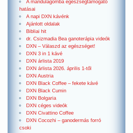
A mandulagomba egészségtámogató
hatásai
A napi DXN kávénk
Ajánlott oldalak
Bibliai hit
dr. Csizmadia Bea ganoterápia videók
DXN – Válaszd az egészséget!
DXN 3 in 1 kávé
DXN árlista 2019
DXN árlista 2026. április 1-től
DXN Austria
DXN Black Coffee – fekete kávé
DXN Black Cumin
DXN Bolgaria
DXN céges videók
DXN Civattino Coffee
DXN Cocozhi – ganodermás forró
csoki