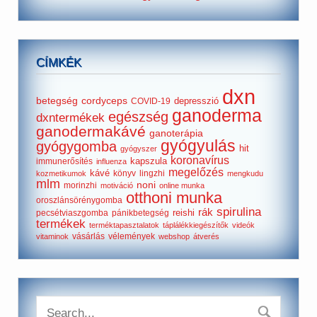
CÍMKÉK
dxn
betegség
cordyceps
depresszió
COVID-19
ganoderma
egészség
dxntermékek
ganodermakávé
ganoterápia
gyógyulás
gyógygomba
hit
gyógyszer
koronavírus
kapszula
immunerősítés
influenza
megelőzés
kávé
könyv
lingzhi
kozmetikumok
mengkudu
mlm
noni
morinzhi
motiváció
online munka
otthoni munka
oroszlánsörénygomba
spirulina
rák
reishi
pecsétviaszgomba
pánikbetegség
termékek
terméktapasztalatok
táplálékkiegészítők
videók
vásárlás
vélemények
vitaminok
webshop
átverés