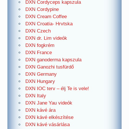
DXN Cordyceps kapszula
DXN Cordypine
DXN Cream Coffee
DXN Croatia- Hrvtska
DXN Czech
DXN dr. Lim videók
DXN fogkrém
DXN France
DXN ganoderma kapszula
DXN Ganozhi tusfürdő
DXN Germany
DXN Hungary
DXN IOC terv – élj Te is vele!
DXN Italy
DXN Jane Yau videók
DXN kávé ára
DXN kávé elkészítése
DXN kávé vásárlása