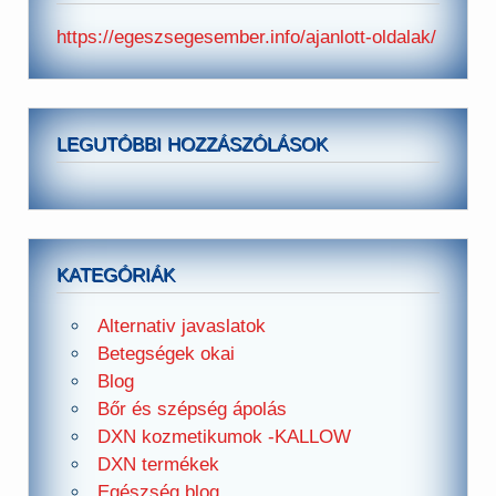
https://egeszsegesember.info/ajanlott-oldalak/
LEGUTÓBBI HOZZÁSZÓLÁSOK
KATEGÓRIÁK
Alternativ javaslatok
Betegségek okai
Blog
Bőr és szépség ápolás
DXN kozmetikumok -KALLOW
DXN termékek
Egészség blog