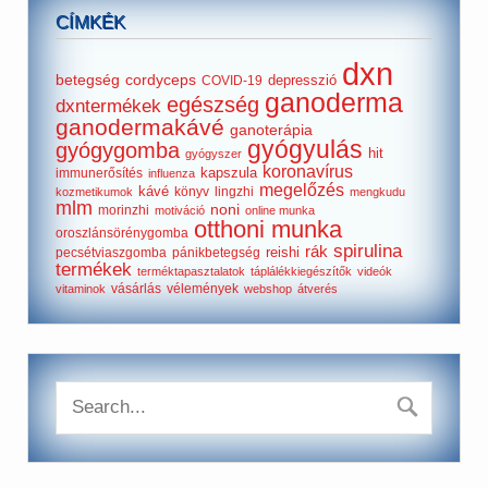
CÍMKÉK
dxn
betegség
cordyceps
depresszió
COVID-19
ganoderma
egészség
dxntermékek
ganodermakávé
ganoterápia
gyógyulás
gyógygomba
hit
gyógyszer
koronavírus
kapszula
immunerősítés
influenza
megelőzés
kávé
könyv
lingzhi
kozmetikumok
mengkudu
mlm
noni
morinzhi
motiváció
online munka
otthoni munka
oroszlánsörénygomba
spirulina
rák
reishi
pecsétviaszgomba
pánikbetegség
termékek
terméktapasztalatok
táplálékkiegészítők
videók
vásárlás
vélemények
vitaminok
webshop
átverés