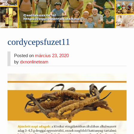
cordycepsfuzet11
Posted on
március 23, 2020
by
dxnonlineteam