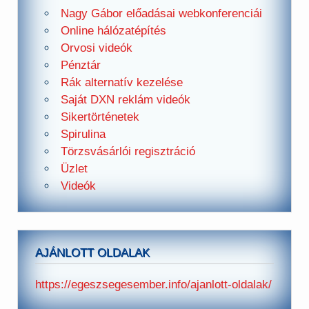
Nagy Gábor előadásai webkonferenciái
Online hálózatépítés
Orvosi videók
Pénztár
Rák alternatív kezelése
Saját DXN reklám videók
Sikertörténetek
Spirulina
Törzsvásárlói regisztráció
Üzlet
Videók
AJÁNLOTT OLDALAK
https://egeszsegesember.info/ajanlott-oldalak/