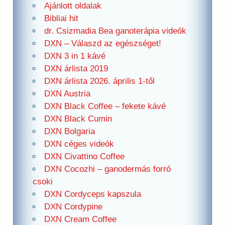
Ajánlott oldalak
Bibliai hit
dr. Csizmadia Bea ganoterápia videók
DXN – Válaszd az egészséget!
DXN 3 in 1 kávé
DXN árlista 2019
DXN árlista 2026. április 1-től
DXN Austria
DXN Black Coffee – fekete kávé
DXN Black Cumin
DXN Bolgaria
DXN céges videók
DXN Civattino Coffee
DXN Cocozhi – ganodermás forró
csoki
DXN Cordyceps kapszula
DXN Cordypine
DXN Cream Coffee