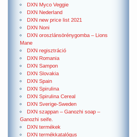
DXN Myco Veggie
DXN Nederland
DXN new price list 2021
DXN Noni
DXN oroszlánsörénygomba – Lions
Mane
DXN regisztráció
DXN Romania
DXN Sampon
DXN Slovakia
DXN Spain
DXN Spirulina
DXN Spirulina Cereal
DXN Sverige-Sweden
DXN szappan – Ganozhi soap –
Ganozhi seife.
DXN termékek
DXN termékkatalógus