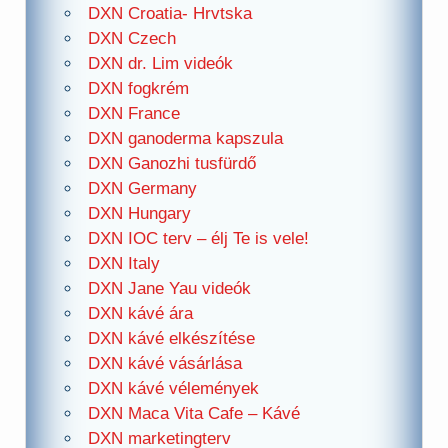
DXN Croatia- Hrvtska
DXN Czech
DXN dr. Lim videók
DXN fogkrém
DXN France
DXN ganoderma kapszula
DXN Ganozhi tusfürdő
DXN Germany
DXN Hungary
DXN IOC terv – élj Te is vele!
DXN Italy
DXN Jane Yau videók
DXN kávé ára
DXN kávé elkészítése
DXN kávé vásárlása
DXN kávé vélemények
DXN Maca Vita Cafe – Kávé
DXN marketingterv