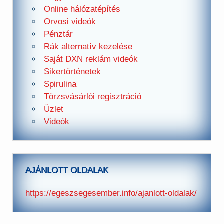
Online hálózatépítés
Orvosi videók
Pénztár
Rák alternatív kezelése
Saját DXN reklám videók
Sikertörténetek
Spirulina
Törzsvásárlói regisztráció
Üzlet
Videók
AJÁNLOTT OLDALAK
https://egeszsegesember.info/ajanlott-oldalak/