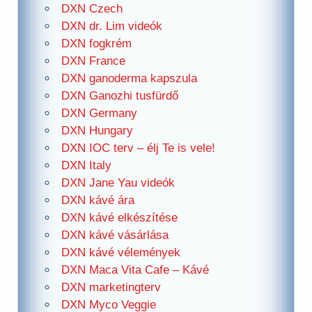
DXN Czech
DXN dr. Lim videók
DXN fogkrém
DXN France
DXN ganoderma kapszula
DXN Ganozhi tusfürdő
DXN Germany
DXN Hungary
DXN IOC terv – élj Te is vele!
DXN Italy
DXN Jane Yau videók
DXN kávé ára
DXN kávé elkészítése
DXN kávé vásárlása
DXN kávé vélemények
DXN Maca Vita Cafe – Kávé
DXN marketingterv
DXN Myco Veggie