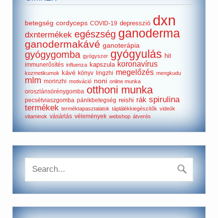
dxn
betegség
cordyceps
depresszió
COVID-19
ganoderma
egészség
dxntermékek
ganodermakávé
ganoterápia
gyógyulás
gyógygomba
hit
gyógyszer
koronavírus
kapszula
immunerősítés
influenza
megelőzés
kávé
könyv
lingzhi
kozmetikumok
mengkudu
mlm
noni
morinzhi
motiváció
online munka
otthoni munka
oroszlánsörénygomba
spirulina
rák
reishi
pecsétviaszgomba
pánikbetegség
termékek
terméktapasztalatok
táplálékkiegészítők
videók
vásárlás
vélemények
vitaminok
webshop
átverés