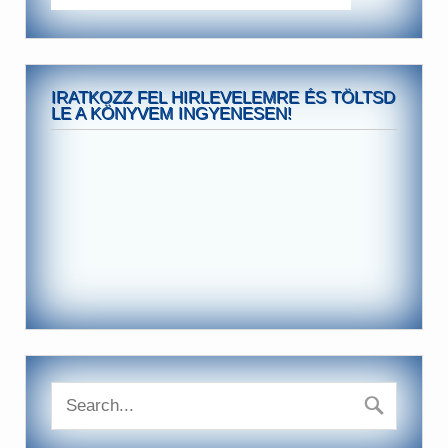
IRATKOZZ FEL HIRLEVELEMRE ÉS TÖLTSD
LE A KÖNYVEM INGYENESEN!