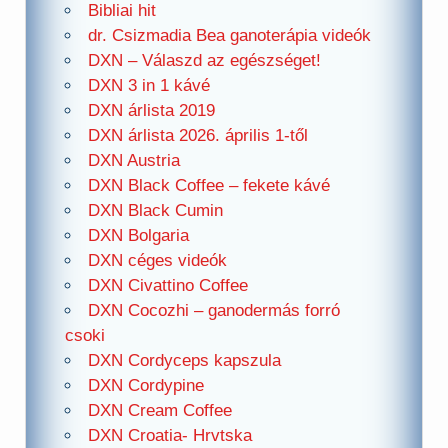
Bibliai hit
dr. Csizmadia Bea ganoterápia videók
DXN – Válaszd az egészséget!
DXN 3 in 1 kávé
DXN árlista 2019
DXN árlista 2026. április 1-től
DXN Austria
DXN Black Coffee – fekete kávé
DXN Black Cumin
DXN Bolgaria
DXN céges videók
DXN Civattino Coffee
DXN Cocozhi – ganodermás forró
csoki
DXN Cordyceps kapszula
DXN Cordypine
DXN Cream Coffee
DXN Croatia- Hrvtska