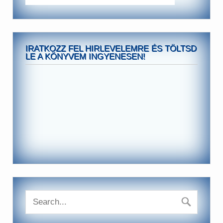
IRATKOZZ FEL HIRLEVELEMRE ÉS TÖLTSD
LE A KÖNYVEM INGYENESEN!