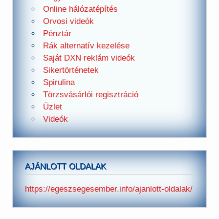
Online hálózatépítés
Orvosi videók
Pénztár
Rák alternatív kezelése
Saját DXN reklám videók
Sikertörténetek
Spirulina
Törzsvásárlói regisztráció
Üzlet
Videók
AJÁNLOTT OLDALAK
https://egeszsegesember.info/ajanlott-oldalak/