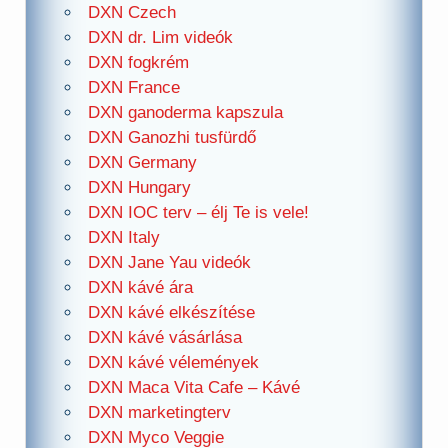
DXN Czech
DXN dr. Lim videók
DXN fogkrém
DXN France
DXN ganoderma kapszula
DXN Ganozhi tusfürdő
DXN Germany
DXN Hungary
DXN IOC terv – élj Te is vele!
DXN Italy
DXN Jane Yau videók
DXN kávé ára
DXN kávé elkészítése
DXN kávé vásárlása
DXN kávé vélemények
DXN Maca Vita Cafe – Kávé
DXN marketingterv
DXN Myco Veggie