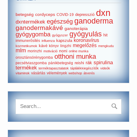
dxn
betegség
cordyceps
depresszió
COVID-19
ganoderma
egészség
dxntermékek
ganodermakávé
ganoterápia
gyógyulás
gyógygomba
hit
gyógyszer
koronavírus
kapszula
immunerősítés
influenza
megelőzés
kávé
könyv
lingzhi
kozmetikumok
mengkudu
mlm
noni
morinzhi
motiváció
online munka
otthoni munka
oroszlánsörénygomba
spirulina
rák
reishi
pecsétviaszgomba
pánikbetegség
termékek
terméktapasztalatok
táplálékkiegészítők
videók
vásárlás
vélemények
vitaminok
webshop
átverés