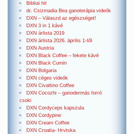
Bibliai hit
dr. Csizmadia Bea ganoterápia videók
DXN – Válaszd az egészséget!
DXN 3 in 1 kávé
DXN árlista 2019
DXN árlista 2026. április 1-től
DXN Austria
DXN Black Coffee – fekete kávé
DXN Black Cumin
DXN Bolgaria
DXN céges videók
DXN Civattino Coffee
DXN Cocozhi – ganodermás forró
csoki
DXN Cordyceps kapszula
DXN Cordypine
DXN Cream Coffee
DXN Croatia- Hrvtska