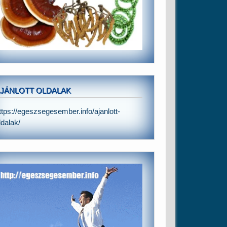
JÁNLOTT OLDALAK
ttps://egeszsegesember.info/ajanlott-
ldalak/