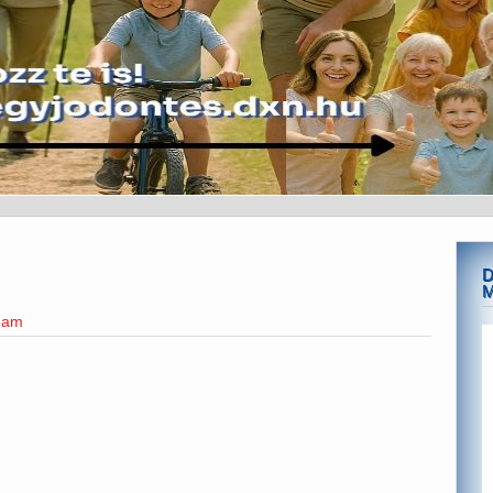
D
team