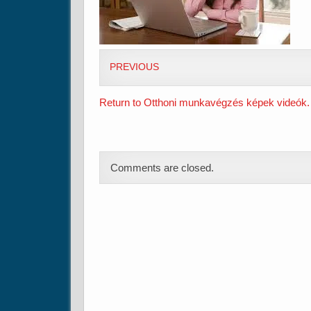
PREVIOUS
Return to Otthoni munkavégzés képek videók.
Comments are closed.