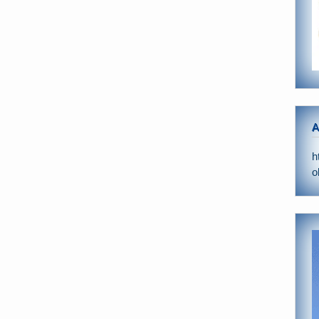
A
h
o