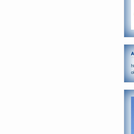
A
h
o