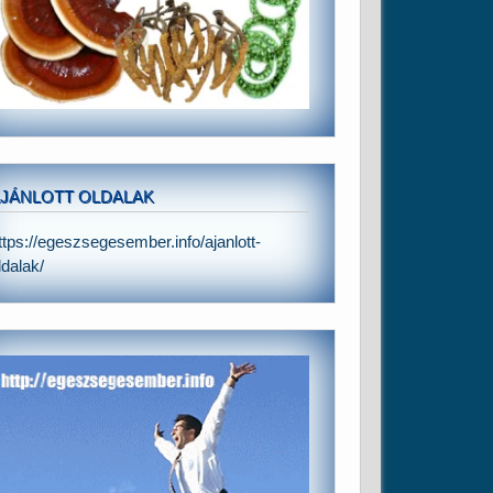
JÁNLOTT OLDALAK
ttps://egeszsegesember.info/ajanlott-
ldalak/