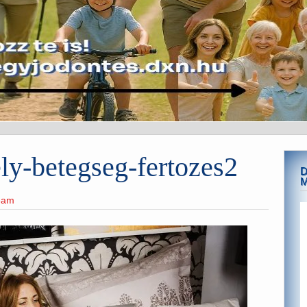
y-betegseg-fertozes2
D
team