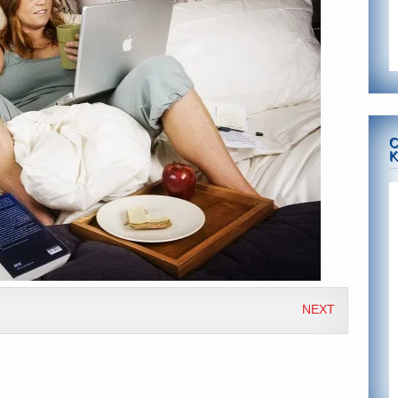
C
K
NEXT