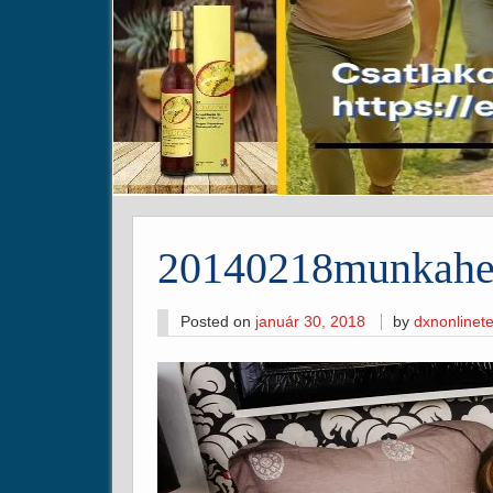
20140218munkahel
Posted on
január 30, 2018
by
dxnonline