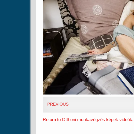
PREVIOUS
Return to Otthoni munkavégzés képek videók.