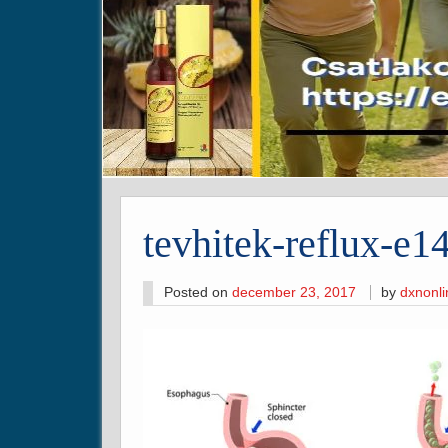
tevhitek-reflux-e
Posted on
december 23, 2017
by
dxnonl