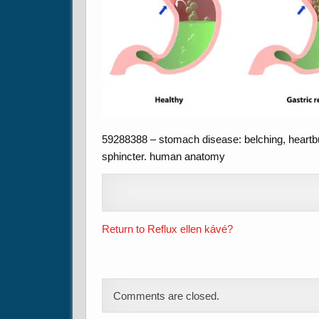
59288388 – stomach disease: belching, heartbur
sphincter. human anatomy
Return to Reflux ellen kávé?
Comments are closed.