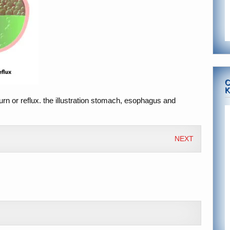
C
K
n or reflux. the illustration stomach, esophagus and
NEXT