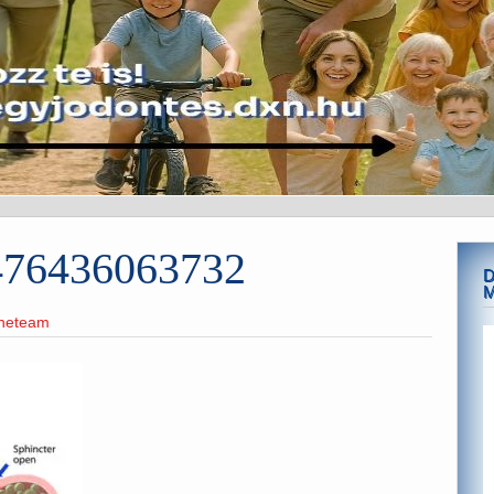
1476436063732
D
ineteam