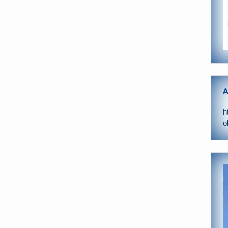
A
h
o