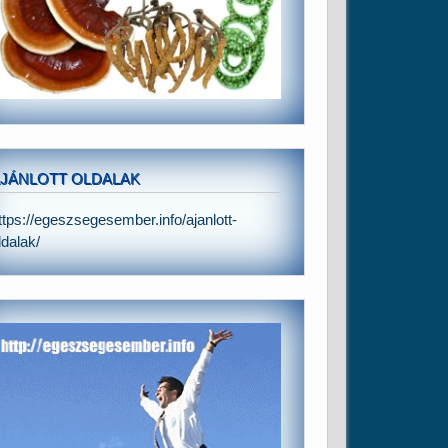
JÁNLOTT OLDALAK
ttps://egeszsegesember.info/ajanlott-
ldalak/