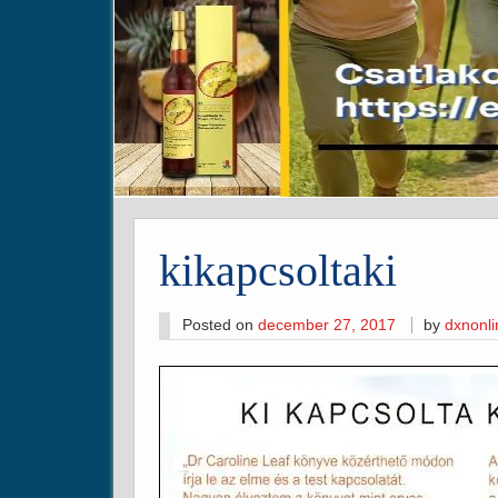
kikapcsoltaki
Posted on
december 27, 2017
by
dxnonl