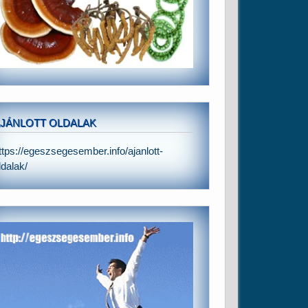
JÁNLOTT OLDALAK
ttps://egeszsegesember.info/ajanlott-
ldalak/