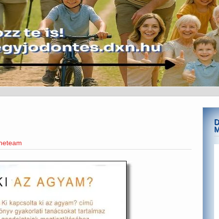
D
ineteam