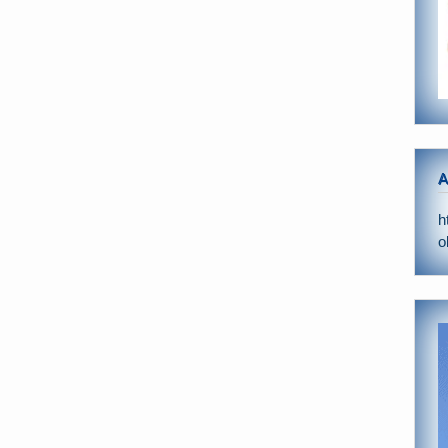
A
h
o