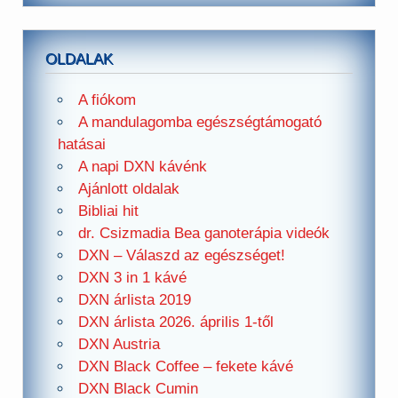
OLDALAK
A fiókom
A mandulagomba egészségtámogató
hatásai
A napi DXN kávénk
Ajánlott oldalak
Bibliai hit
dr. Csizmadia Bea ganoterápia videók
DXN – Válaszd az egészséget!
DXN 3 in 1 kávé
DXN árlista 2019
DXN árlista 2026. április 1-től
DXN Austria
DXN Black Coffee – fekete kávé
DXN Black Cumin