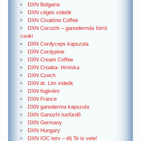
DXN Bolgaria
DXN céges videók
DXN Civattino Coffee
DXN Cocozhi – ganodermás forró
csoki
DXN Cordyceps kapszula
DXN Cordypine
DXN Cream Coffee
DXN Croatia- Hrvtska
DXN Czech
DXN dr. Lim videók
DXN fogkrém
DXN France
DXN ganoderma kapszula
DXN Ganozhi tusfürdő
DXN Germany
DXN Hungary
DXN IOC terv – élj Te is vele!