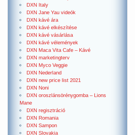
DXN Italy
DXN Jane Yau videók
DXN kávé ára
DXN kávé elkészítése
DXN kávé vásárlása
DXN kávé vélemények
DXN Maca Vita Cafe – Kávé
DXN marketingterv
DXN Myco Veggie
DXN Nederland
DXN new price list 2021
DXN Noni
DXN oroszlánsörénygomba – Lions
Mane
DXN regisztráció
DXN Romania
DXN Sampon
DXN Slovakia