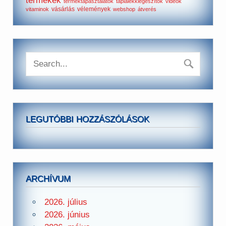
termékek
terméktapasztalatok
táplálékkiegészítők
videók
vásárlás
vélemények
vitaminok
webshop
átverés
LEGUTÓBBI HOZZÁSZÓLÁSOK
ARCHÍVUM
2026. július
2026. június