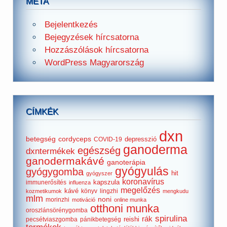
META
Bejelentkezés
Bejegyzések hírcsatorna
Hozzászólások hírcsatorna
WordPress Magyarország
CÍMKÉK
dxn
betegség
cordyceps
depresszió
COVID-19
ganoderma
egészség
dxntermékek
ganodermakávé
ganoterápia
gyógyulás
gyógygomba
hit
gyógyszer
koronavírus
kapszula
immunerősítés
influenza
megelőzés
kávé
könyv
lingzhi
kozmetikumok
mengkudu
mlm
noni
morinzhi
motiváció
online munka
otthoni munka
oroszlánsörénygomba
spirulina
rák
reishi
pecsétviaszgomba
pánikbetegség