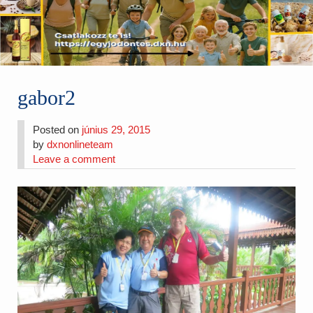
gabor2
Posted on
június 29, 2015
by
dxnonlineteam
Leave a comment