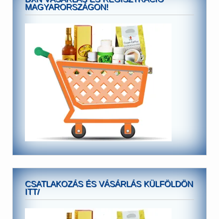
MAGYARORSZÁGON!
CSATLAKOZÁS ÉS VÁSÁRLÁS KÜLFÖLDÖN
ITT/