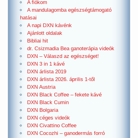
A fiókom
A mandulagomba egészségtámogató
hatásai
A napi DXN kávénk
Ajánlott oldalak
Bibliai hit
dr. Csizmadia Bea ganoterápia videók
DXN – Válaszd az egészséget!
DXN 3 in 1 kávé
DXN árlista 2019
DXN árlista 2026. április 1-től
DXN Austria
DXN Black Coffee – fekete kávé
DXN Black Cumin
DXN Bolgaria
DXN céges videók
DXN Civattino Coffee
DXN Cocozhi – ganodermás forró