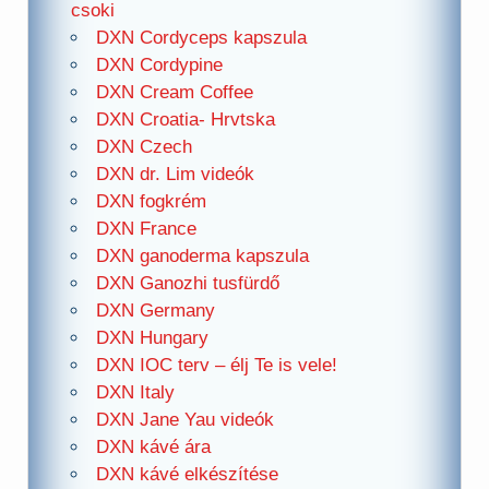
csoki
DXN Cordyceps kapszula
DXN Cordypine
DXN Cream Coffee
DXN Croatia- Hrvtska
DXN Czech
DXN dr. Lim videók
DXN fogkrém
DXN France
DXN ganoderma kapszula
DXN Ganozhi tusfürdő
DXN Germany
DXN Hungary
DXN IOC terv – élj Te is vele!
DXN Italy
DXN Jane Yau videók
DXN kávé ára
DXN kávé elkészítése