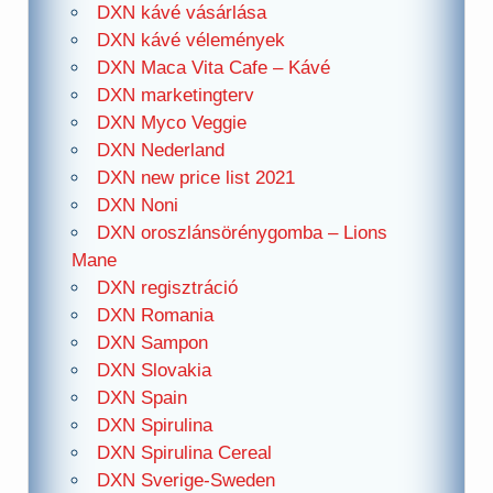
DXN kávé vásárlása
DXN kávé vélemények
DXN Maca Vita Cafe – Kávé
DXN marketingterv
DXN Myco Veggie
DXN Nederland
DXN new price list 2021
DXN Noni
DXN oroszlánsörénygomba – Lions
Mane
DXN regisztráció
DXN Romania
DXN Sampon
DXN Slovakia
DXN Spain
DXN Spirulina
DXN Spirulina Cereal
DXN Sverige-Sweden