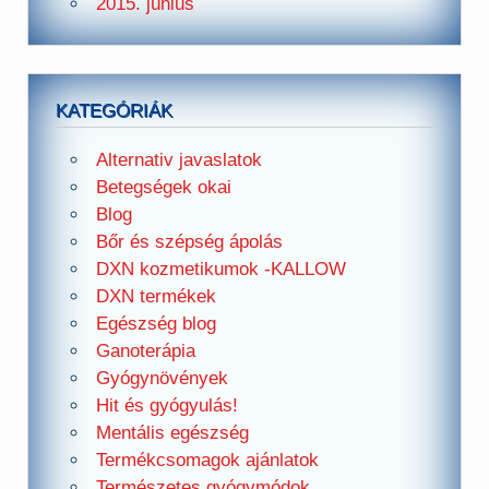
2015. június
KATEGÓRIÁK
Alternativ javaslatok
Betegségek okai
Blog
Bőr és szépség ápolás
DXN kozmetikumok -KALLOW
DXN termékek
Egészség blog
Ganoterápia
Gyógynövények
Hit és gyógyulás!
Mentális egészség
Termékcsomagok ajánlatok
Természetes gyógymódok