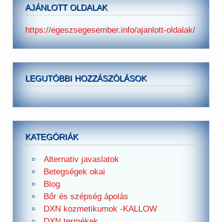
AJÁNLOTT OLDALAK
https://egeszsegesember.info/ajanlott-oldalak/
LEGUTÓBBI HOZZÁSZÓLÁSOK
KATEGÓRIÁK
Alternativ javaslatok
Betegségek okai
Blog
Bőr és szépség ápolás
DXN kozmetikumok -KALLOW
DXN termékek