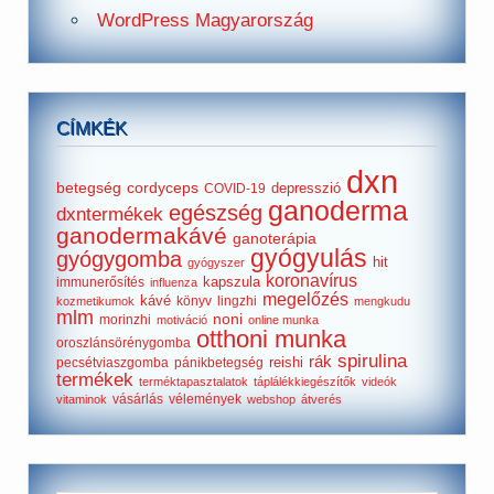
WordPress Magyarország
CÍMKÉK
dxn
betegség
cordyceps
depresszió
COVID-19
ganoderma
egészség
dxntermékek
ganodermakávé
ganoterápia
gyógyulás
gyógygomba
hit
gyógyszer
koronavírus
kapszula
immunerősítés
influenza
megelőzés
kávé
könyv
lingzhi
kozmetikumok
mengkudu
mlm
noni
morinzhi
motiváció
online munka
otthoni munka
oroszlánsörénygomba
spirulina
rák
reishi
pecsétviaszgomba
pánikbetegség
termékek
terméktapasztalatok
táplálékkiegészítők
videók
vásárlás
vélemények
vitaminok
webshop
átverés