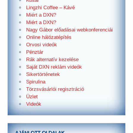
Kosár
Lingzhi Coffee – Kávé
Miért a DXN?
Miért a DXN?
Nagy Gábor előadásai webkonferenciái
Online hálózatépítés
Orvosi videók
Pénztár
Rák alternatív kezelése
Saját DXN reklám videók
Sikertörténetek
Spirulina
Törzsvásárlói regisztráció
Üzlet
Videók
AJÁNLOTT OLDALAK