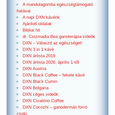
A mandulagomba egészségtámogató
hatásai
A napi DXN kávénk
Ajánlott oldalak
Bibliai hit
dr. Csizmadia Bea ganoterápia videók
DXN – Válaszd az egészséget!
DXN 3 in 1 kávé
DXN árlista 2019
DXN árlista 2026. április 1-től
DXN Austria
DXN Black Coffee – fekete kávé
DXN Black Cumin
DXN Bolgaria
DXN céges videók
DXN Civattino Coffee
DXN Cocozhi – ganodermás forró
csoki