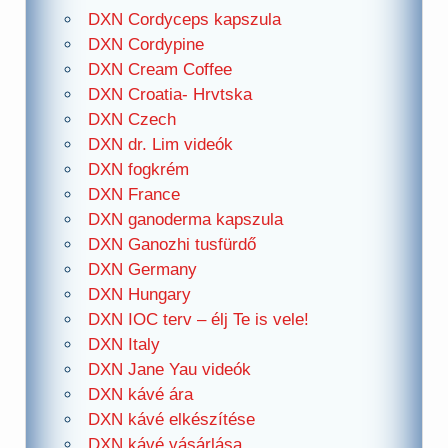
DXN Cordyceps kapszula
DXN Cordypine
DXN Cream Coffee
DXN Croatia- Hrvtska
DXN Czech
DXN dr. Lim videók
DXN fogkrém
DXN France
DXN ganoderma kapszula
DXN Ganozhi tusfürdő
DXN Germany
DXN Hungary
DXN IOC terv – élj Te is vele!
DXN Italy
DXN Jane Yau videók
DXN kávé ára
DXN kávé elkészítése
DXN kávé vásárlása