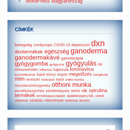
WordPress Magyarország
CÍMKÉK
dxn
betegség
cordyceps
depresszió
COVID-19
ganoderma
egészség
dxntermékek
ganodermakávé
ganoterápia
gyógyulás
gyógygomba
hit
gyógyszer
koronavírus
kapszula
immunerősítés
influenza
megelőzés
kávé
könyv
lingzhi
kozmetikumok
mengkudu
mlm
noni
morinzhi
motiváció
online munka
otthoni munka
oroszlánsörénygomba
spirulina
rák
reishi
pecsétviaszgomba
pánikbetegség
termékek
terméktapasztalatok
táplálékkiegészítők
videók
vásárlás
vélemények
vitaminok
webshop
átverés