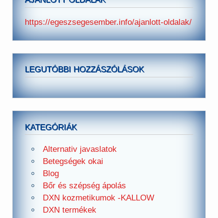
https://egeszsegesember.info/ajanlott-oldalak/
LEGUTÓBBI HOZZÁSZÓLÁSOK
KATEGÓRIÁK
Alternativ javaslatok
Betegségek okai
Blog
Bőr és szépség ápolás
DXN kozmetikumok -KALLOW
DXN termékek