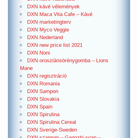
DXN kávé vélemények
DXN Maca Vita Cafe – Kávé
DXN marketingterv
DXN Myco Veggie
DXN Nederland
DXN new price list 2021
DXN Noni
DXN oroszlánsörénygomba – Lions
Mane
DXN regisztráció
DXN Romania
DXN Sampon
DXN Slovakia
DXN Spain
DXN Spirulina
DXN Spirulina Cereal
DXN Sverige-Sweden
DXN szappan – Ganozhi soap –