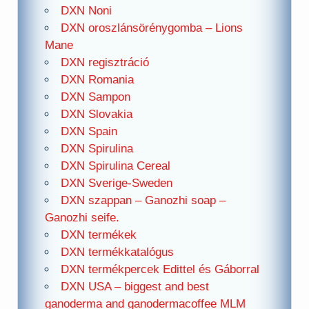
DXN Noni
DXN oroszlánsörénygomba – Lions
Mane
DXN regisztráció
DXN Romania
DXN Sampon
DXN Slovakia
DXN Spain
DXN Spirulina
DXN Spirulina Cereal
DXN Sverige-Sweden
DXN szappan – Ganozhi soap –
Ganozhi seife.
DXN termékek
DXN termékkatalógus
DXN termékpercek Edittel és Gáborral
DXN USA – biggest and best
ganoderma and ganodermacoffee MLM