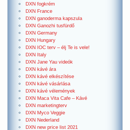
DXN fogkrém
DXN France
DXN ganoderma kapszula
DXN Ganozhi tusfürdő
DXN Germany
DXN Hungary
DXN IOC terv – élj Te is vele!
DXN Italy
DXN Jane Yau videók
DXN kávé ára
DXN kávé elkészítése
DXN kávé vásárlása
DXN kávé vélemények
DXN Maca Vita Cafe – Kávé
DXN marketingterv
DXN Myco Veggie
DXN Nederland
DXN new price list 2021