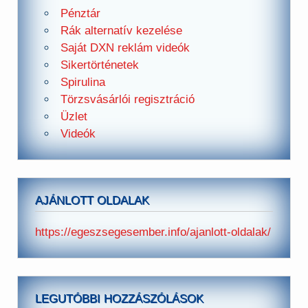
Pénztár
Rák alternatív kezelése
Saját DXN reklám videók
Sikertörténetek
Spirulina
Törzsvásárlói regisztráció
Üzlet
Videók
AJÁNLOTT OLDALAK
https://egeszsegesember.info/ajanlott-oldalak/
LEGUTÓBBI HOZZÁSZÓLÁSOK