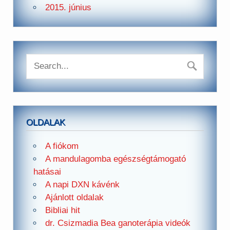
2015. június
OLDALAK
A fiókom
A mandulagomba egészségtámogató
hatásai
A napi DXN kávénk
Ajánlott oldalak
Bibliai hit
dr. Csizmadia Bea ganoterápia videók