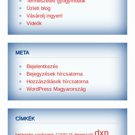
Természetes gyógymódok
Üzleti blog
Vásárolj ingyen!
Videók
META
Bejelentkezés
Bejegyzések hírcsatorna
Hozzászólások hírcsatorna
WordPress Magyarország
CÍMKÉK
dxn
betegség
cordyceps
depresszió
COVID-19