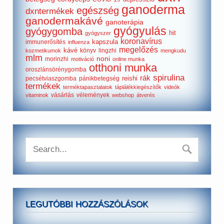
ganoderma
egészség
dxntermékek
ganodermakávé
ganoterápia
gyógyulás
gyógygomba
hit
gyógyszer
koronavírus
kapszula
immunerősítés
influenza
megelőzés
kávé
könyv
lingzhi
kozmetikumok
mengkudu
mlm
noni
morinzhi
motiváció
online munka
otthoni munka
oroszlánsörénygomba
spirulina
rák
reishi
pecsétviaszgomba
pánikbetegség
termékek
terméktapasztalatok
táplálékkiegészítők
videók
vásárlás
vélemények
vitaminok
webshop
átverés
LEGUTÓBBI HOZZÁSZÓLÁSOK