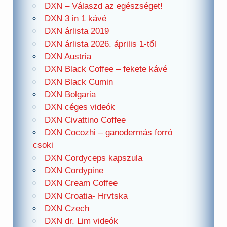
DXN – Válaszd az egészséget!
DXN 3 in 1 kávé
DXN árlista 2019
DXN árlista 2026. április 1-től
DXN Austria
DXN Black Coffee – fekete kávé
DXN Black Cumin
DXN Bolgaria
DXN céges videók
DXN Civattino Coffee
DXN Cocozhi – ganodermás forró
csoki
DXN Cordyceps kapszula
DXN Cordypine
DXN Cream Coffee
DXN Croatia- Hrvtska
DXN Czech
DXN dr. Lim videók