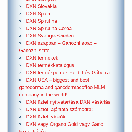
DXN Slovakia
DXN Spain
DXN Spirulina
DXN Spirulina Cereal
DXN Sverige-Sweden
DXN szappan – Ganozhi soap –
Ganozhi seife.
DXN termékek
DXN termékkatalógus
DXN termékpercek Edittel és Gáborral
DXN USA – biggest and best
ganoderma and ganodermacoffee MLM
company in the world!
DXN üzlet nyitvatartása DXN vásárlás
DXN üzleti ajánlata számodra!
DXN üzleti videók
DXN vagy Organo Gold vagy Gano
Excel kávé?