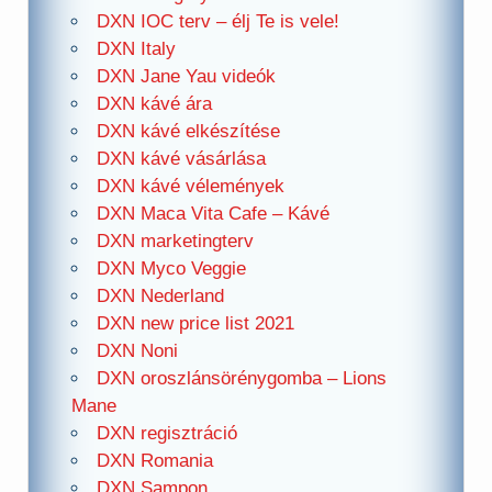
DXN IOC terv – élj Te is vele!
DXN Italy
DXN Jane Yau videók
DXN kávé ára
DXN kávé elkészítése
DXN kávé vásárlása
DXN kávé vélemények
DXN Maca Vita Cafe – Kávé
DXN marketingterv
DXN Myco Veggie
DXN Nederland
DXN new price list 2021
DXN Noni
DXN oroszlánsörénygomba – Lions
Mane
DXN regisztráció
DXN Romania
DXN Sampon