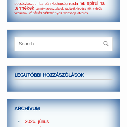
spirulina
rák
reishi
pecsétviaszgomba
pánikbetegség
termékek
terméktapasztalatok
táplálékkiegészítők
videók
vásárlás
vélemények
vitaminok
webshop
átverés
LEGUTÓBBI HOZZÁSZÓLÁSOK
ARCHÍVUM
2026. július