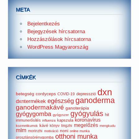
META
Bejelentkezés
Bejegyzések hírcsatorna
Hozzászólások hírcsatorna
WordPress Magyarország
CÍMKÉK
dxn
betegség
cordyceps
depresszió
COVID-19
ganoderma
egészség
dxntermékek
ganodermakávé
ganoterápia
gyógyulás
gyógygomba
hit
gyógyszer
koronavírus
kapszula
immunerősítés
influenza
megelőzés
kávé
könyv
lingzhi
kozmetikumok
mengkudu
mlm
noni
morinzhi
motiváció
online munka
otthoni munka
oroszlánsörénygomba