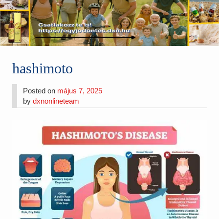
hashimoto
Posted on
május 7, 2025
by
dxnonlineteam