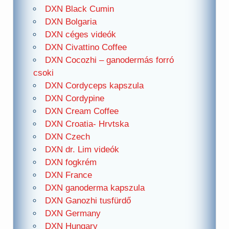
DXN Black Cumin
DXN Bolgaria
DXN céges videók
DXN Civattino Coffee
DXN Cocozhi – ganodermás forró
csoki
DXN Cordyceps kapszula
DXN Cordypine
DXN Cream Coffee
DXN Croatia- Hrvtska
DXN Czech
DXN dr. Lim videók
DXN fogkrém
DXN France
DXN ganoderma kapszula
DXN Ganozhi tusfürdő
DXN Germany
DXN Hungary