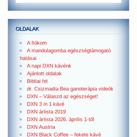
OLDALAK
A fiókom
A mandulagomba egészségtámogató
hatásai
A napi DXN kávénk
Ajánlott oldalak
Bibliai hit
dr. Csizmadia Bea ganoterápia videók
DXN – Válaszd az egészséget!
DXN 3 in 1 kávé
DXN árlista 2019
DXN árlista 2026. április 1-től
DXN Austria
DXN Black Coffee – fekete kávé