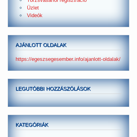
Törzsvásárlói regisztráció
Üzlet
Videók
AJÁNLOTT OLDALAK
https://egeszsegesember.info/ajanlott-oldalak/
LEGUTÓBBI HOZZÁSZÓLÁSOK
KATEGÓRIÁK