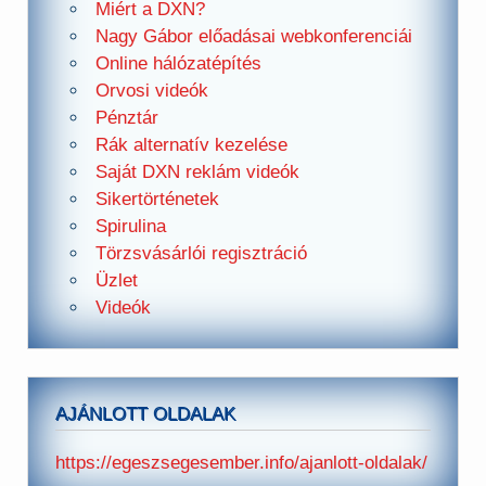
Miért a DXN?
Nagy Gábor előadásai webkonferenciái
Online hálózatépítés
Orvosi videók
Pénztár
Rák alternatív kezelése
Saját DXN reklám videók
Sikertörténetek
Spirulina
Törzsvásárlói regisztráció
Üzlet
Videók
AJÁNLOTT OLDALAK
https://egeszsegesember.info/ajanlott-oldalak/