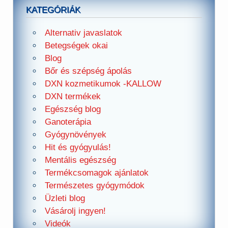
KATEGÓRIÁK
Alternativ javaslatok
Betegségek okai
Blog
Bőr és szépség ápolás
DXN kozmetikumok -KALLOW
DXN termékek
Egészség blog
Ganoterápia
Gyógynövények
Hit és gyógyulás!
Mentális egészség
Termékcsomagok ajánlatok
Természetes gyógymódok
Üzleti blog
Vásárolj ingyen!
Videók