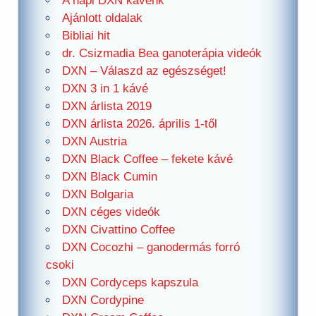
A napi DXN kávénk
Ajánlott oldalak
Bibliai hit
dr. Csizmadia Bea ganoterápia videók
DXN – Válaszd az egészséget!
DXN 3 in 1 kávé
DXN árlista 2019
DXN árlista 2026. április 1-től
DXN Austria
DXN Black Coffee – fekete kávé
DXN Black Cumin
DXN Bolgaria
DXN céges videók
DXN Civattino Coffee
DXN Cocozhi – ganodermás forró
csoki
DXN Cordyceps kapszula
DXN Cordypine