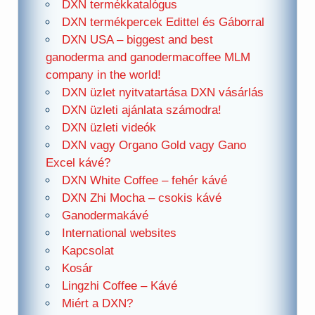
DXN termékkatalógus
DXN termékpercek Edittel és Gáborral
DXN USA – biggest and best
ganoderma and ganodermacoffee MLM
company in the world!
DXN üzlet nyitvatartása DXN vásárlás
DXN üzleti ajánlata számodra!
DXN üzleti videók
DXN vagy Organo Gold vagy Gano
Excel kávé?
DXN White Coffee – fehér kávé
DXN Zhi Mocha – csokis kávé
Ganodermakávé
International websites
Kapcsolat
Kosár
Lingzhi Coffee – Kávé
Miért a DXN?