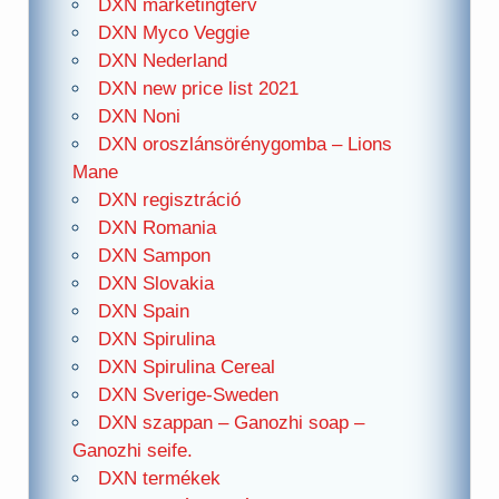
DXN marketingterv
DXN Myco Veggie
DXN Nederland
DXN new price list 2021
DXN Noni
DXN oroszlánsörénygomba – Lions
Mane
DXN regisztráció
DXN Romania
DXN Sampon
DXN Slovakia
DXN Spain
DXN Spirulina
DXN Spirulina Cereal
DXN Sverige-Sweden
DXN szappan – Ganozhi soap –
Ganozhi seife.
DXN termékek