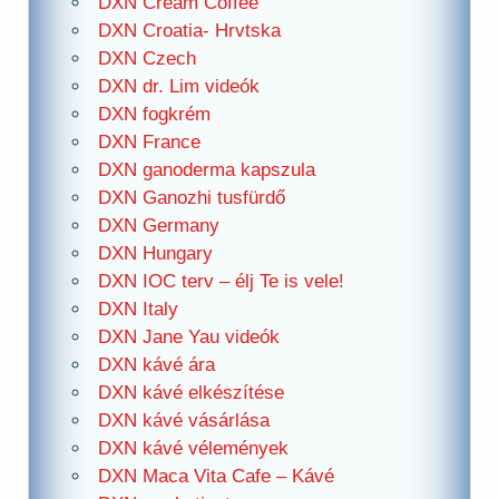
DXN Cream Coffee
DXN Croatia- Hrvtska
DXN Czech
DXN dr. Lim videók
DXN fogkrém
DXN France
DXN ganoderma kapszula
DXN Ganozhi tusfürdő
DXN Germany
DXN Hungary
DXN IOC terv – élj Te is vele!
DXN Italy
DXN Jane Yau videók
DXN kávé ára
DXN kávé elkészítése
DXN kávé vásárlása
DXN kávé vélemények
DXN Maca Vita Cafe – Kávé