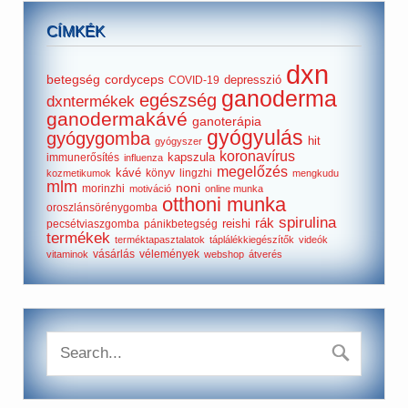
CÍMKÉK
dxn
betegség
cordyceps
depresszió
COVID-19
ganoderma
egészség
dxntermékek
ganodermakávé
ganoterápia
gyógyulás
gyógygomba
hit
gyógyszer
koronavírus
kapszula
immunerősítés
influenza
megelőzés
kávé
könyv
lingzhi
kozmetikumok
mengkudu
mlm
noni
morinzhi
motiváció
online munka
otthoni munka
oroszlánsörénygomba
spirulina
rák
reishi
pecsétviaszgomba
pánikbetegség
termékek
terméktapasztalatok
táplálékkiegészítők
videók
vásárlás
vélemények
vitaminok
webshop
átverés