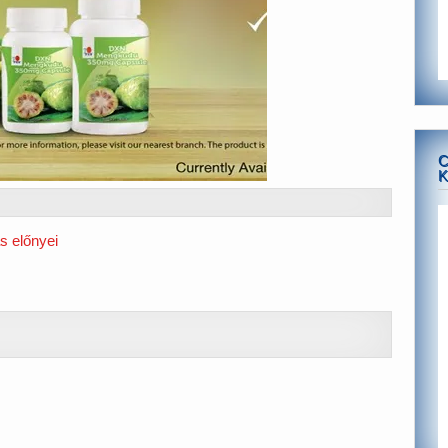
C
K
s előnyei