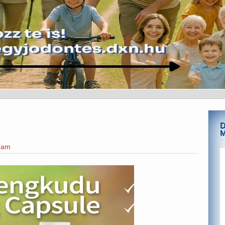
D
team