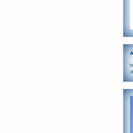
A
h
o