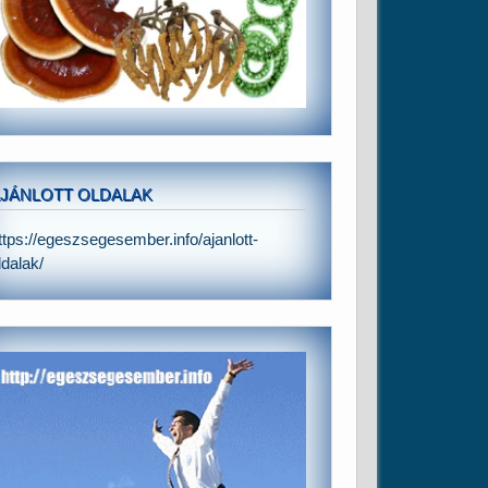
JÁNLOTT OLDALAK
ttps://egeszsegesember.info/ajanlott-
ldalak/