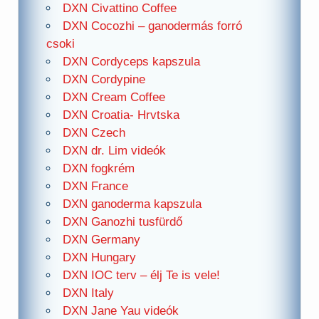
DXN Civattino Coffee
DXN Cocozhi – ganodermás forró
csoki
DXN Cordyceps kapszula
DXN Cordypine
DXN Cream Coffee
DXN Croatia- Hrvtska
DXN Czech
DXN dr. Lim videók
DXN fogkrém
DXN France
DXN ganoderma kapszula
DXN Ganozhi tusfürdő
DXN Germany
DXN Hungary
DXN IOC terv – élj Te is vele!
DXN Italy
DXN Jane Yau videók