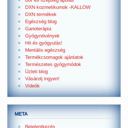
Bőr és szépség ápolás
DXN kozmetikumok -KALLOW
DXN termékek
Egészség blog
Ganoterápia
Gyógynövények
Hit és gyógyulás!
Mentális egészség
Termékcsomagok ajánlatok
Természetes gyógymódok
Üzleti blog
Vásárolj ingyen!
Videók
META
Bejelentkezés