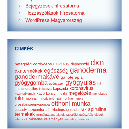
Bejegyzések hírcsatorna
Hozzászólások hírcsatorna
WordPress Magyarország
CÍMKÉK
dxn
betegség
cordyceps
depresszió
COVID-19
ganoderma
egészség
dxntermékek
ganodermakávé
ganoterápia
gyógyulás
gyógygomba
hit
gyógyszer
koronavírus
kapszula
immunerősítés
influenza
megelőzés
kávé
könyv
lingzhi
kozmetikumok
mengkudu
mlm
noni
morinzhi
motiváció
online munka
otthoni munka
oroszlánsörénygomba
spirulina
rák
reishi
pecsétviaszgomba
pánikbetegség
termékek
terméktapasztalatok
táplálékkiegészítők
videók
vásárlás
vélemények
vitaminok
webshop
átverés