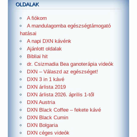
OLDALAK
A fiókom
A mandulagomba egészségtámogató
hatásai
A napi DXN kávénk
Ajánlott oldalak
Bibliai hit
dr. Csizmadia Bea ganoterápia videók
DXN – Válaszd az egészséget!
DXN 3 in 1 kávé
DXN árlista 2019
DXN árlista 2026. április 1-től
DXN Austria
DXN Black Coffee – fekete kávé
DXN Black Cumin
DXN Bolgaria
DXN céges videók