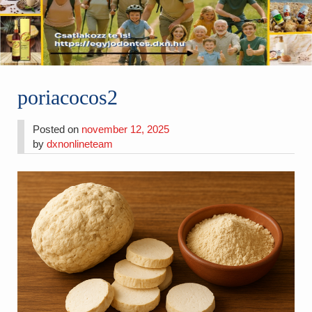
poriacocos2
Posted on
november 12, 2025
by
dxnonlineteam