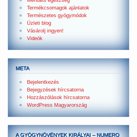
Mentális egészség
Termékcsomagok ajánlatok
Természetes gyógymódok
Üzleti blog
Vásárolj ingyen!
Videók
META
Bejelentkezés
Bejegyzések hírcsatorna
Hozzászólások hírcsatorna
WordPress Magyarország
A GYÓGYNÖVÉNYEK KIRÁLYAI – NUMERO