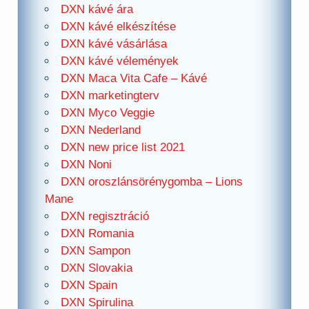
DXN kávé ára
DXN kávé elkészítése
DXN kávé vásárlása
DXN kávé vélemények
DXN Maca Vita Cafe – Kávé
DXN marketingterv
DXN Myco Veggie
DXN Nederland
DXN new price list 2021
DXN Noni
DXN oroszlánsörénygomba – Lions
Mane
DXN regisztráció
DXN Romania
DXN Sampon
DXN Slovakia
DXN Spain
DXN Spirulina