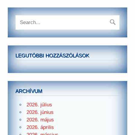
LEGUTÓBBI HOZZÁSZÓLÁSOK
ARCHÍVUM
2026. július
2026. június
2026. május
2026. április
2026. március