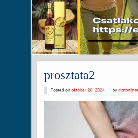
prosztata2
Posted on
október 20, 2024
by
dxnonlin