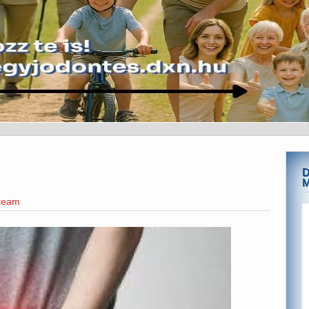
D
eteam