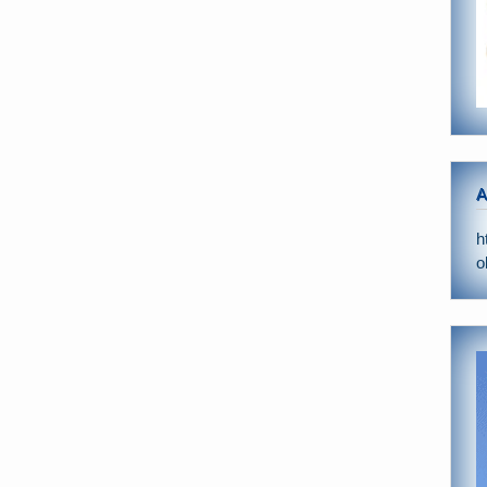
A
h
o