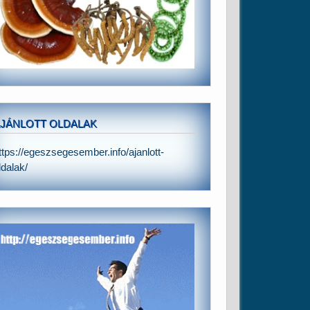
JÁNLOTT OLDALAK
ttps://egeszsegesember.info/ajanlott-
ldalak/