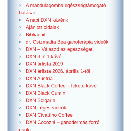
A mandulagomba egészségtámogató
hatásai
A napi DXN kávénk
Ajánlott oldalak
Bibliai hit
dr. Csizmadia Bea ganoterápia videók
DXN – Válaszd az egészséget!
DXN 3 in 1 kávé
DXN árlista 2019
DXN árlista 2026. április 1-től
DXN Austria
DXN Black Coffee – fekete kávé
DXN Black Cumin
DXN Bolgaria
DXN céges videók
DXN Civattino Coffee
DXN Cocozhi – ganodermás forró
csoki