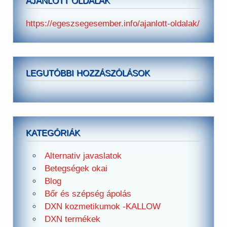
AJÁNLOTT OLDALAK
https://egeszsegesember.info/ajanlott-oldalak/
LEGUTÓBBI HOZZÁSZÓLÁSOK
KATEGÓRIÁK
Alternativ javaslatok
Betegségek okai
Blog
Bőr és szépség ápolás
DXN kozmetikumok -KALLOW
DXN termékek