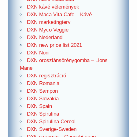
DXN kávé vélemények
DXN Maca Vita Cafe – Kávé
DXN marketingterv
DXN Myco Veggie
DXN Nederland
DXN new price list 2021
DXN Noni
DXN oroszlánsörénygomba – Lions
Mane
DXN regisztráció
DXN Romania
DXN Sampon
DXN Slovakia
DXN Spain
DXN Spirulina
DXN Spirulina Cereal
DXN Sverige-Sweden
DXN szappan – Ganozhi soap –