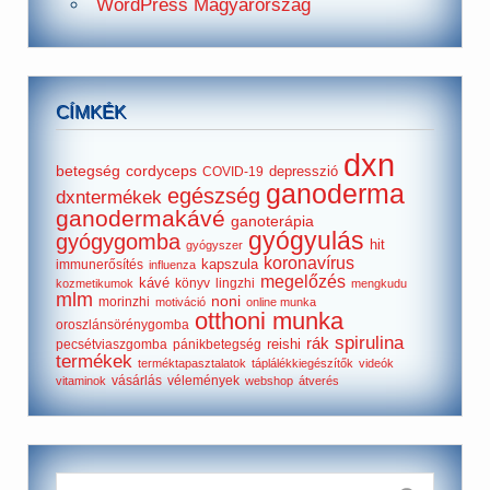
WordPress Magyarország
CÍMKÉK
dxn
betegség
cordyceps
depresszió
COVID-19
ganoderma
egészség
dxntermékek
ganodermakávé
ganoterápia
gyógyulás
gyógygomba
hit
gyógyszer
koronavírus
kapszula
immunerősítés
influenza
megelőzés
kávé
könyv
lingzhi
kozmetikumok
mengkudu
mlm
noni
morinzhi
motiváció
online munka
otthoni munka
oroszlánsörénygomba
spirulina
rák
reishi
pecsétviaszgomba
pánikbetegség
termékek
terméktapasztalatok
táplálékkiegészítők
videók
vásárlás
vélemények
vitaminok
webshop
átverés