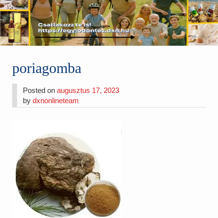
poriagomba
Posted on
augusztus 17, 2023
by
dxnonlineteam