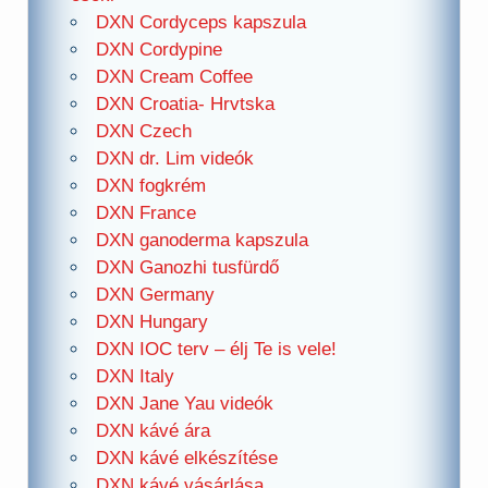
DXN Cordyceps kapszula
DXN Cordypine
DXN Cream Coffee
DXN Croatia- Hrvtska
DXN Czech
DXN dr. Lim videók
DXN fogkrém
DXN France
DXN ganoderma kapszula
DXN Ganozhi tusfürdő
DXN Germany
DXN Hungary
DXN IOC terv – élj Te is vele!
DXN Italy
DXN Jane Yau videók
DXN kávé ára
DXN kávé elkészítése
DXN kávé vásárlása