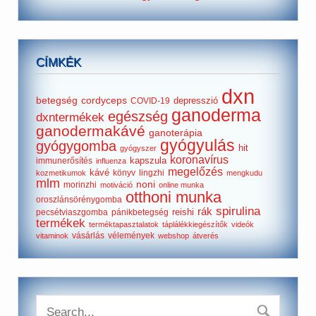
CÍMKÉK
dxn
betegség
cordyceps
depresszió
COVID-19
ganoderma
egészség
dxntermékek
ganodermakávé
ganoterápia
gyógyulás
gyógygomba
hit
gyógyszer
koronavírus
kapszula
immunerősítés
influenza
megelőzés
kávé
könyv
lingzhi
kozmetikumok
mengkudu
mlm
noni
morinzhi
motiváció
online munka
otthoni munka
oroszlánsörénygomba
spirulina
rák
reishi
pecsétviaszgomba
pánikbetegség
termékek
terméktapasztalatok
táplálékkiegészítők
videók
vásárlás
vélemények
vitaminok
webshop
átverés