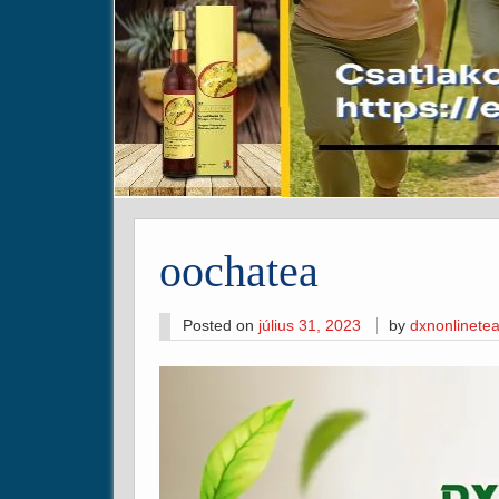
oochatea
Posted on
július 31, 2023
by
dxnonlinete