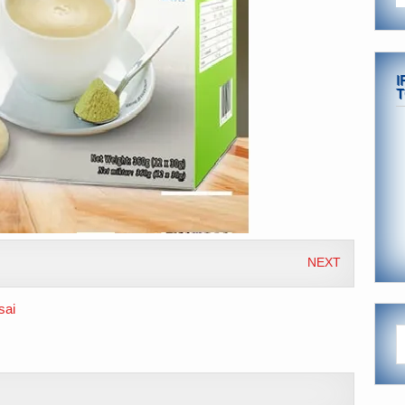
I
T
NEXT
sai