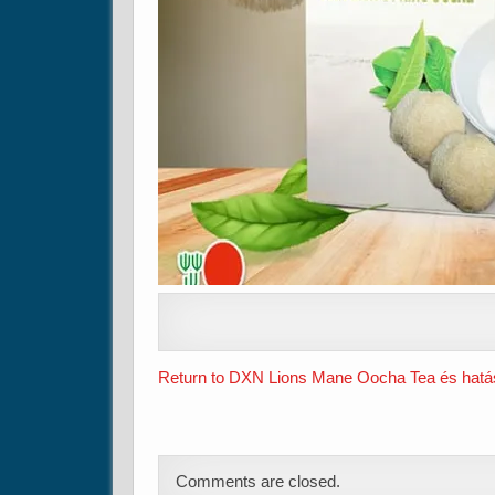
Return to DXN Lions Mane Oocha Tea és hatá
Comments are closed.