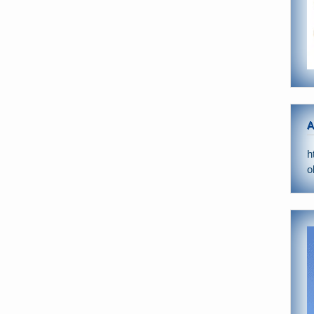
A
h
o