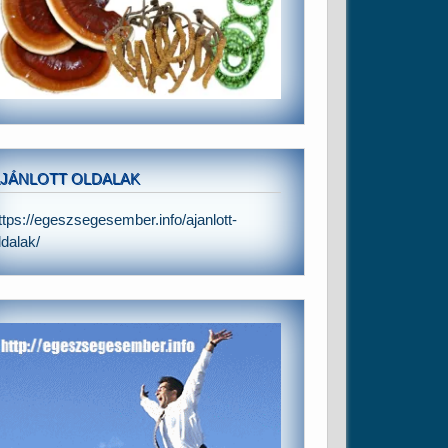
JÁNLOTT OLDALAK
ttps://egeszsegesember.info/ajanlott-
ldalak/