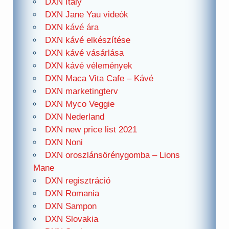
DXN Italy
DXN Jane Yau videók
DXN kávé ára
DXN kávé elkészítése
DXN kávé vásárlása
DXN kávé vélemények
DXN Maca Vita Cafe – Kávé
DXN marketingterv
DXN Myco Veggie
DXN Nederland
DXN new price list 2021
DXN Noni
DXN oroszlánsörénygomba – Lions
Mane
DXN regisztráció
DXN Romania
DXN Sampon
DXN Slovakia