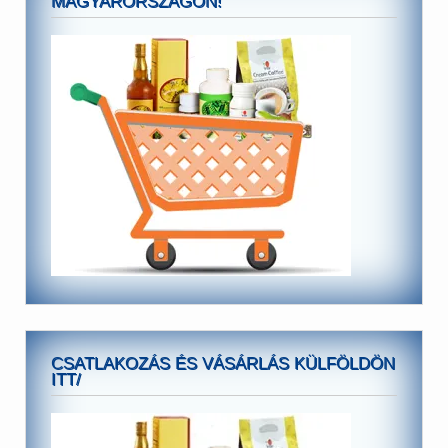
MAGYARORSZÁGON!
CSATLAKOZÁS ÉS VÁSÁRLÁS KÜLFÖLDÖN
ITT/