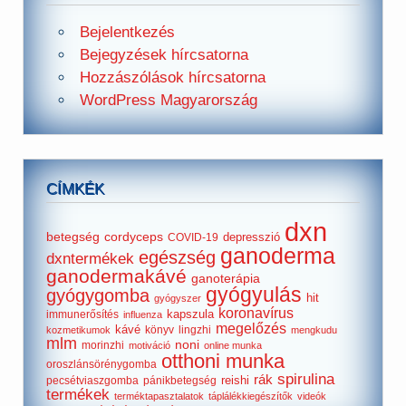
Bejelentkezés
Bejegyzések hírcsatorna
Hozzászólások hírcsatorna
WordPress Magyarország
CÍMKÉK
dxn
betegség
cordyceps
depresszió
COVID-19
ganoderma
egészség
dxntermékek
ganodermakávé
ganoterápia
gyógyulás
gyógygomba
hit
gyógyszer
koronavírus
kapszula
immunerősítés
influenza
megelőzés
kávé
könyv
lingzhi
kozmetikumok
mengkudu
mlm
noni
morinzhi
motiváció
online munka
otthoni munka
oroszlánsörénygomba
spirulina
rák
reishi
pecsétviaszgomba
pánikbetegség
termékek
terméktapasztalatok
táplálékkiegészítők
videók