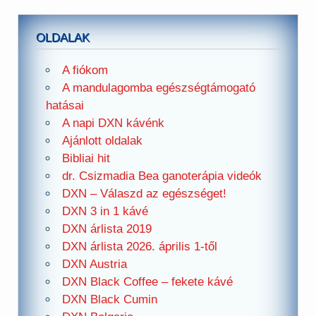
OLDALAK
A fiókom
A mandulagomba egészségtámogató
hatásai
A napi DXN kávénk
Ajánlott oldalak
Bibliai hit
dr. Csizmadia Bea ganoterápia videók
DXN – Válaszd az egészséget!
DXN 3 in 1 kávé
DXN árlista 2019
DXN árlista 2026. április 1-től
DXN Austria
DXN Black Coffee – fekete kávé
DXN Black Cumin