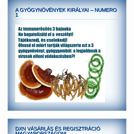
A GYÓGYNÖVÉNYEK KIRÁLYAI – NUMERO
1
DXN VÁSÁRLÁS ÉS REGISZTRÁCIÓ
MAGYARORSZÁGON!