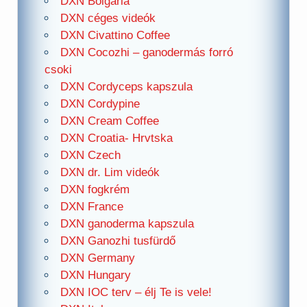
DXN Bolgaria
DXN céges videók
DXN Civattino Coffee
DXN Cocozhi – ganodermás forró
csoki
DXN Cordyceps kapszula
DXN Cordypine
DXN Cream Coffee
DXN Croatia- Hrvtska
DXN Czech
DXN dr. Lim videók
DXN fogkrém
DXN France
DXN ganoderma kapszula
DXN Ganozhi tusfürdő
DXN Germany
DXN Hungary
DXN IOC terv – élj Te is vele!