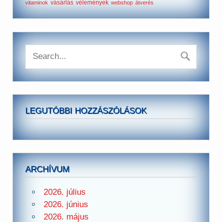
vásárlás
vélemények
vitaminok
webshop
átverés
LEGUTÓBBI HOZZÁSZÓLÁSOK
ARCHÍVUM
2026. július
2026. június
2026. május