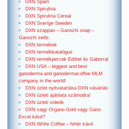
DXN Spain
DXN Spirulina
DXN Spirulina Cereal
DXN Sverige-Sweden
DXN szappan – Ganozhi soap –
Ganozhi seife.
DXN termékek
DXN termékkatalógus
DXN termékpercek Edittel és Gáborral
DXN USA – biggest and best
ganoderma and ganodermacoffee MLM
company in the world!
DXN üzlet nyitvatartása DXN vásárlás
DXN üzleti ajánlata számodra!
DXN üzleti videók
DXN vagy Organo Gold vagy Gano
Excel kávé?
DXN White Coffee – fehér kávé