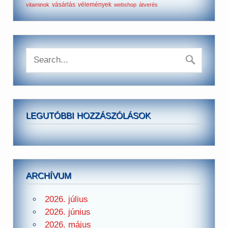
vásárlás
vélemények
vitaminok
webshop
átverés
LEGUTÓBBI HOZZÁSZÓLÁSOK
ARCHÍVUM
2026. július
2026. június
2026. május