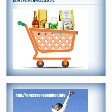
MAGYARORSZÁGON!