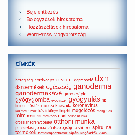
Bejelentkezés
Bejegyzések hírcsatorna
Hozzászólások hírcsatorna
WordPress Magyarország
CÍMKÉK
dxn
betegség
cordyceps
depresszió
COVID-19
ganoderma
egészség
dxntermékek
ganodermakávé
ganoterápia
gyógyulás
gyógygomba
hit
gyógyszer
koronavírus
kapszula
immunerősítés
influenza
megelőzés
kávé
könyv
lingzhi
kozmetikumok
mengkudu
mlm
noni
morinzhi
motiváció
online munka
otthoni munka
oroszlánsörénygomba
spirulina
rák
reishi
pecsétviaszgomba
pánikbetegség
termékek
terméktapasztalatok
táplálékkiegészítők
videók