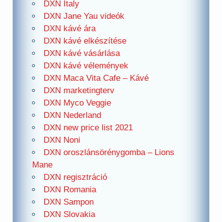
DXN Italy
DXN Jane Yau videók
DXN kávé ára
DXN kávé elkészítése
DXN kávé vásárlása
DXN kávé vélemények
DXN Maca Vita Cafe – Kávé
DXN marketingterv
DXN Myco Veggie
DXN Nederland
DXN new price list 2021
DXN Noni
DXN oroszlánsörénygomba – Lions
Mane
DXN regisztráció
DXN Romania
DXN Sampon
DXN Slovakia