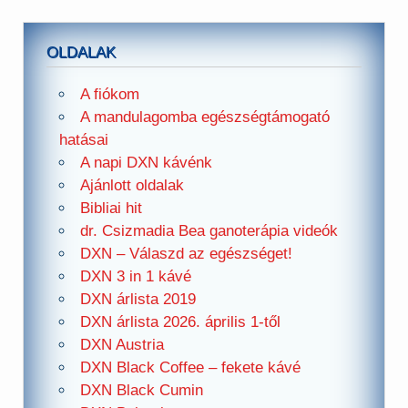
OLDALAK
A fiókom
A mandulagomba egészségtámogató
hatásai
A napi DXN kávénk
Ajánlott oldalak
Bibliai hit
dr. Csizmadia Bea ganoterápia videók
DXN – Válaszd az egészséget!
DXN 3 in 1 kávé
DXN árlista 2019
DXN árlista 2026. április 1-től
DXN Austria
DXN Black Coffee – fekete kávé
DXN Black Cumin