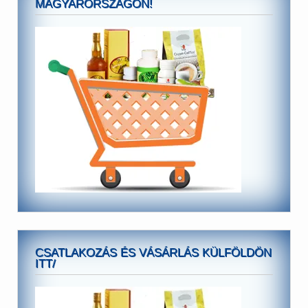
MAGYARORSZÁGON!
CSATLAKOZÁS ÉS VÁSÁRLÁS KÜLFÖLDÖN
ITT/