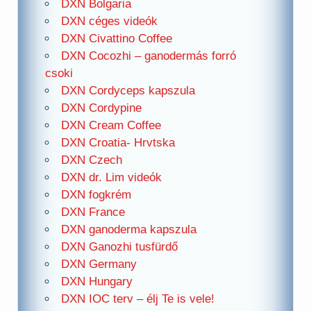
DXN Bolgaria
DXN céges videók
DXN Civattino Coffee
DXN Cocozhi – ganodermás forró
csoki
DXN Cordyceps kapszula
DXN Cordypine
DXN Cream Coffee
DXN Croatia- Hrvtska
DXN Czech
DXN dr. Lim videók
DXN fogkrém
DXN France
DXN ganoderma kapszula
DXN Ganozhi tusfürdő
DXN Germany
DXN Hungary
DXN IOC terv – élj Te is vele!