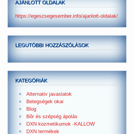
AJÁNLOTT OLDALAK
https://egeszsegesember.info/ajanlott-oldalak/
LEGUTÓBBI HOZZÁSZÓLÁSOK
KATEGÓRIÁK
Alternativ javaslatok
Betegségek okai
Blog
Bőr és szépség ápolás
DXN kozmetikumok -KALLOW
DXN termékek