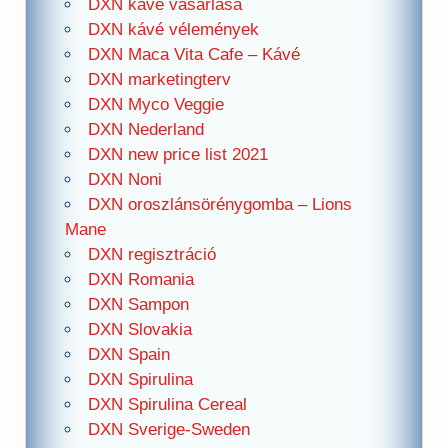
DXN kávé vásárlása
DXN kávé vélemények
DXN Maca Vita Cafe – Kávé
DXN marketingterv
DXN Myco Veggie
DXN Nederland
DXN new price list 2021
DXN Noni
DXN oroszlánsörénygomba – Lions
Mane
DXN regisztráció
DXN Romania
DXN Sampon
DXN Slovakia
DXN Spain
DXN Spirulina
DXN Spirulina Cereal
DXN Sverige-Sweden