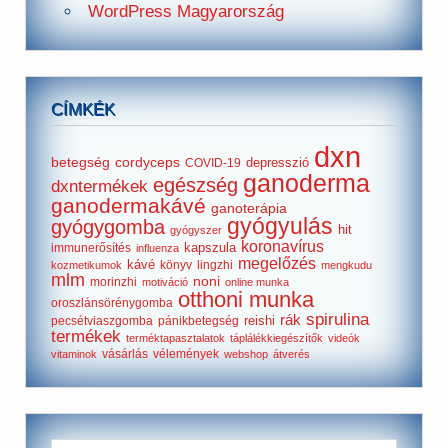
WordPress Magyarország
CÍMKÉK
dxn
betegség
cordyceps
depresszió
COVID-19
ganoderma
egészség
dxntermékek
ganodermakávé
ganoterápia
gyógyulás
gyógygomba
hit
gyógyszer
koronavírus
kapszula
immunerősítés
influenza
megelőzés
kávé
könyv
lingzhi
kozmetikumok
mengkudu
mlm
noni
morinzhi
motiváció
online munka
otthoni munka
oroszlánsörénygomba
spirulina
rák
reishi
pecsétviaszgomba
pánikbetegség
termékek
terméktapasztalatok
táplálékkiegészítők
videók
vásárlás
vélemények
vitaminok
webshop
átverés