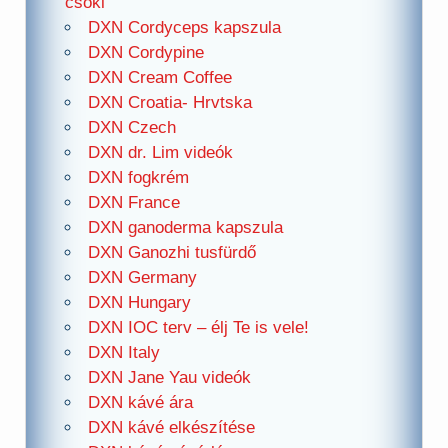
csoki
DXN Cordyceps kapszula
DXN Cordypine
DXN Cream Coffee
DXN Croatia- Hrvtska
DXN Czech
DXN dr. Lim videók
DXN fogkrém
DXN France
DXN ganoderma kapszula
DXN Ganozhi tusfürdő
DXN Germany
DXN Hungary
DXN IOC terv – élj Te is vele!
DXN Italy
DXN Jane Yau videók
DXN kávé ára
DXN kávé elkészítése