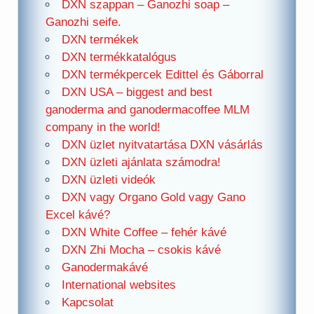
DXN szappan – Ganozhi soap –
Ganozhi seife.
DXN termékek
DXN termékkatalógus
DXN termékpercek Edittel és Gáborral
DXN USA – biggest and best
ganoderma and ganodermacoffee MLM
company in the world!
DXN üzlet nyitvatartása DXN vásárlás
DXN üzleti ajánlata számodra!
DXN üzleti videók
DXN vagy Organo Gold vagy Gano
Excel kávé?
DXN White Coffee – fehér kávé
DXN Zhi Mocha – csokis kávé
Ganodermakávé
International websites
Kapcsolat