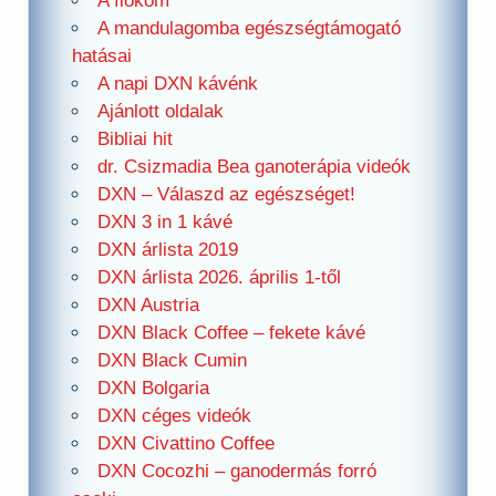
A fiókom
A mandulagomba egészségtámogató
hatásai
A napi DXN kávénk
Ajánlott oldalak
Bibliai hit
dr. Csizmadia Bea ganoterápia videók
DXN – Válaszd az egészséget!
DXN 3 in 1 kávé
DXN árlista 2019
DXN árlista 2026. április 1-től
DXN Austria
DXN Black Coffee – fekete kávé
DXN Black Cumin
DXN Bolgaria
DXN céges videók
DXN Civattino Coffee
DXN Cocozhi – ganodermás forró