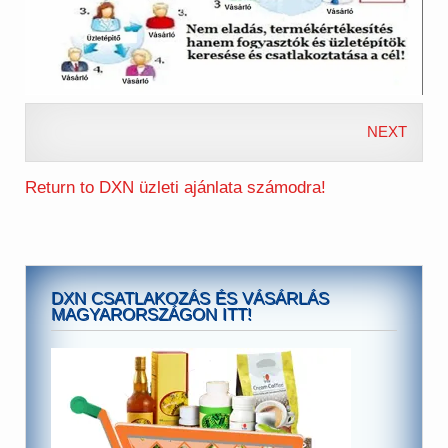
NEXT
Return to DXN üzleti ajánlata számodra!
DXN CSATLAKOZÁS ÉS VÁSÁRLÁS
MAGYARORSZÁGON ITT!