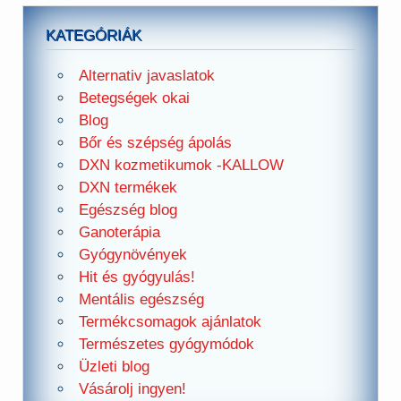
KATEGÓRIÁK
Alternativ javaslatok
Betegségek okai
Blog
Bőr és szépség ápolás
DXN kozmetikumok -KALLOW
DXN termékek
Egészség blog
Ganoterápia
Gyógynövények
Hit és gyógyulás!
Mentális egészség
Termékcsomagok ajánlatok
Természetes gyógymódok
Üzleti blog
Vásárolj ingyen!