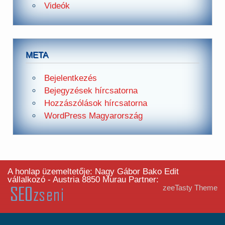
Videók
META
Bejelentkezés
Bejegyzések hírcsatorna
Hozzászólások hírcsatorna
WordPress Magyarország
A honlap üzemeltetője: Nagy Gábor Bako Edit
vállalkozó - Austria 8850 Murau Partner:
zeeTasty Theme