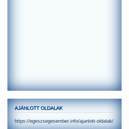
AJÁNLOTT OLDALAK
https://egeszsegesember.info/ajanlott-oldalak/