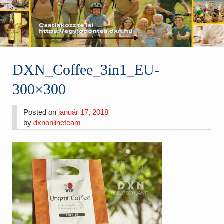
DXN_Coffee_3in1_EU-
300×300
Posted on
január 17, 2018
by
dxnonlineteam