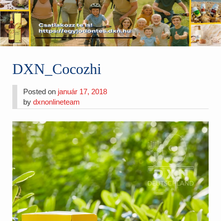
DXN_Cocozhi
Posted on
január 17, 2018
by
dxnonlineteam