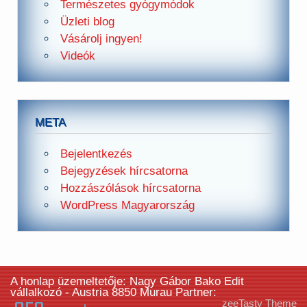
Természetes gyógymódok
Üzleti blog
Vásárolj ingyen!
Videók
META
Bejelentkezés
Bejegyzések hírcsatorna
Hozzászólások hírcsatorna
WordPress Magyarország
A honlap üzemeltetője: Nagy Gábor Bako Edit
vállalkozó - Austria 8850 Murau Partner:
zeeTasty Theme