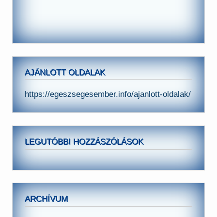
AJÁNLOTT OLDALAK
https://egeszsegesember.info/ajanlott-oldalak/
LEGUTÓBBI HOZZÁSZÓLÁSOK
ARCHÍVUM