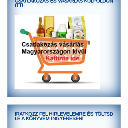
CSATLAKOZÁS ÉS VÁSÁRLÁS KÜLFÖLDÖN
ITT!
IRATKOZZ FEL HIRLEVELEMRE ÉS TÖLTSD
LE A KÖNYVEM INGYENESEN!