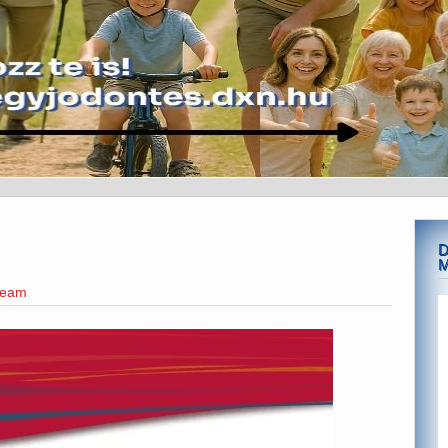
D
M
team