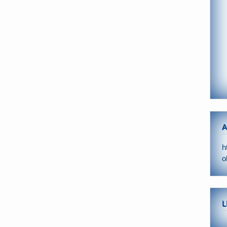
A
h
o
L