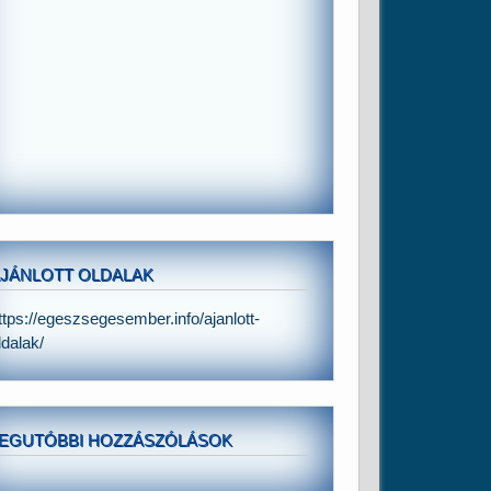
JÁNLOTT OLDALAK
ttps://egeszsegesember.info/ajanlott-
ldalak/
EGUTÓBBI HOZZÁSZÓLÁSOK