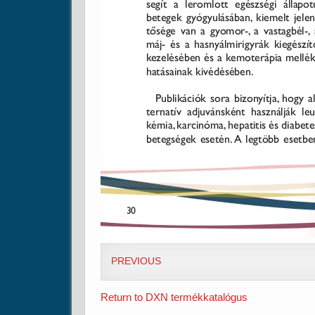
PREVIOUS
Return to DXN termékkatalógus