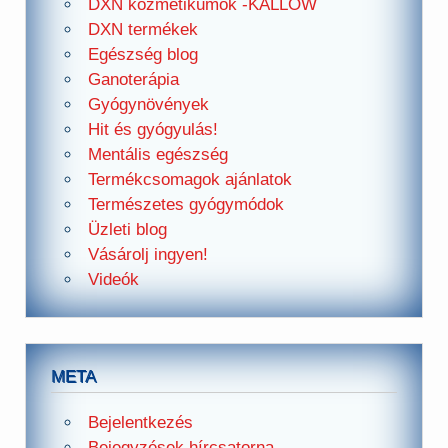
DXN kozmetikumok -KALLOW
DXN termékek
Egészség blog
Ganoterápia
Gyógynövények
Hit és gyógyulás!
Mentális egészség
Termékcsomagok ajánlatok
Természetes gyógymódok
Üzleti blog
Vásárolj ingyen!
Videók
META
Bejelentkezés
Bejegyzések hírcsatorna