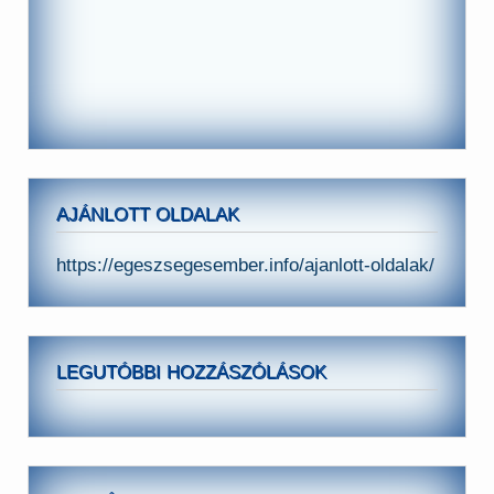
AJÁNLOTT OLDALAK
https://egeszsegesember.info/ajanlott-oldalak/
LEGUTÓBBI HOZZÁSZÓLÁSOK