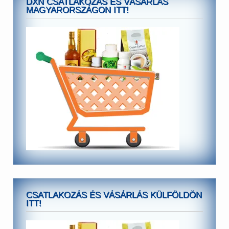
DXN CSATLAKOZÁS ÉS VÁSÁRLÁS
MAGYARORSZÁGON ITT!
CSATLAKOZÁS ÉS VÁSÁRLÁS KÜLFÖLDÖN
ITT!