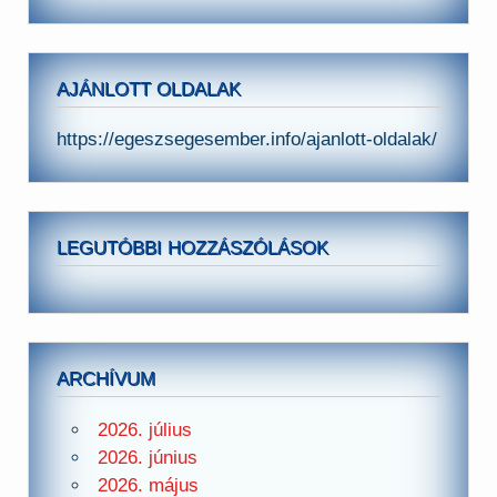
AJÁNLOTT OLDALAK
https://egeszsegesember.info/ajanlott-oldalak/
LEGUTÓBBI HOZZÁSZÓLÁSOK
ARCHÍVUM
2026. július
2026. június
2026. május