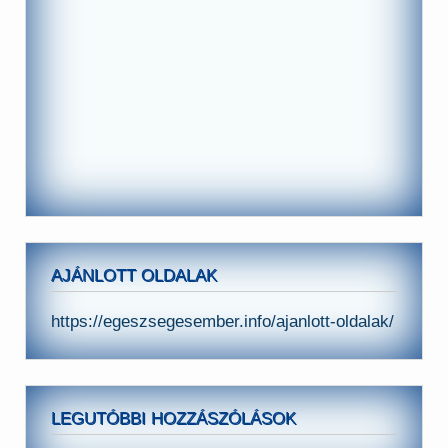
AJÁNLOTT OLDALAK
https://egeszsegesember.info/ajanlott-oldalak/
LEGUTÓBBI HOZZÁSZÓLÁSOK