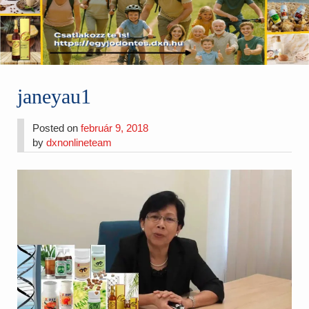
janeyau1
Posted on
február 9, 2018
by
dxnonlineteam