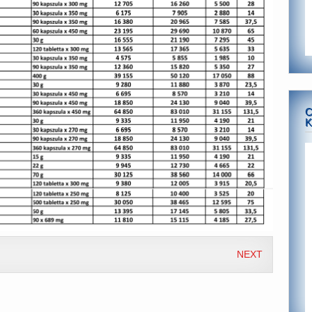
C
K
NEXT