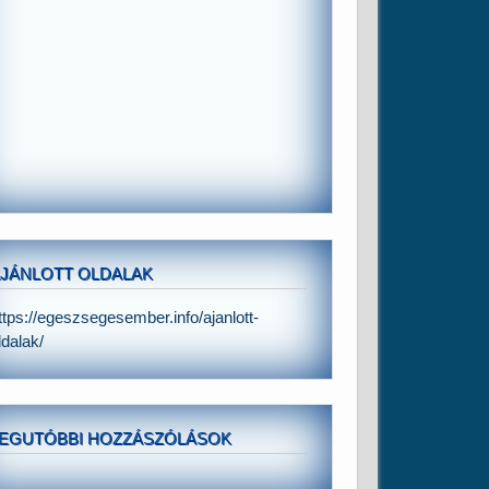
JÁNLOTT OLDALAK
ttps://egeszsegesember.info/ajanlott-
ldalak/
EGUTÓBBI HOZZÁSZÓLÁSOK