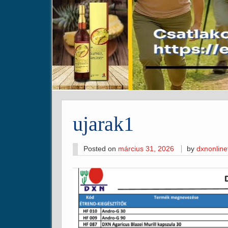
ujarak1
Posted on
március 31, 2026
by
dxnonlin