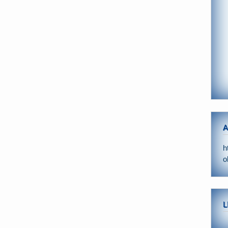
A
h
o
L