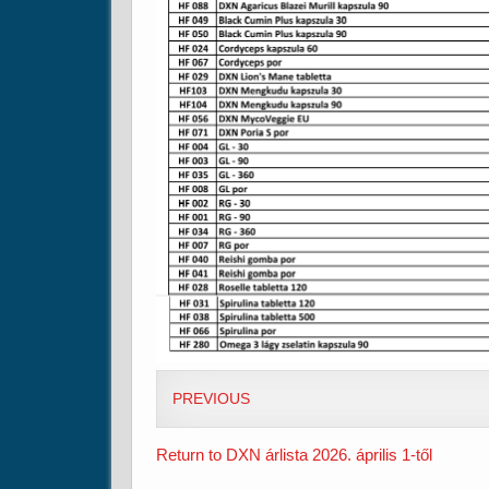
PREVIOUS
Return to DXN árlista 2026. április 1-től