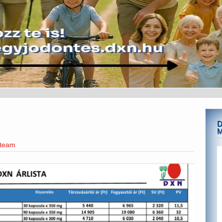
D
M
eteam