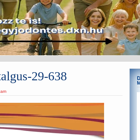
algus-29-638
D
M
team