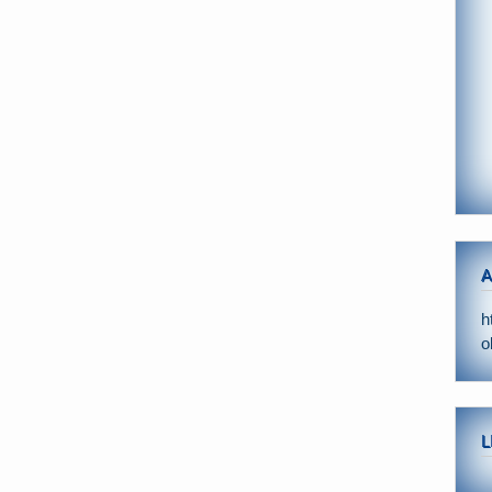
A
h
o
L