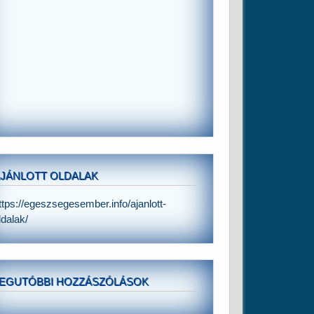
JÁNLOTT OLDALAK
ttps://egeszsegesember.info/ajanlott-
ldalak/
EGUTÓBBI HOZZÁSZÓLÁSOK