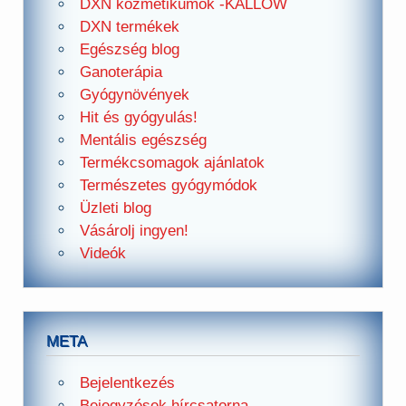
DXN kozmetikumok -KALLOW
DXN termékek
Egészség blog
Ganoterápia
Gyógynövények
Hit és gyógyulás!
Mentális egészség
Termékcsomagok ajánlatok
Természetes gyógymódok
Üzleti blog
Vásárolj ingyen!
Videók
META
Bejelentkezés
Bejegyzések hírcsatorna