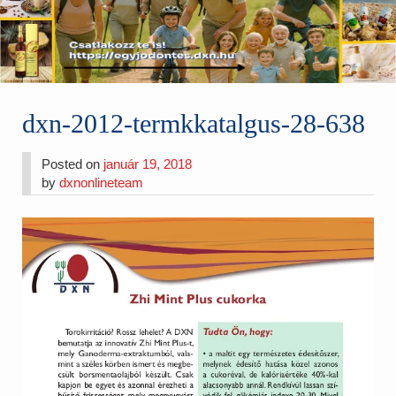
dxn-2012-termkkatalgus-28-638
Posted on
január 19, 2018
by
dxnonlineteam