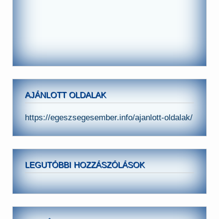
AJÁNLOTT OLDALAK
https://egeszsegesember.info/ajanlott-oldalak/
LEGUTÓBBI HOZZÁSZÓLÁSOK