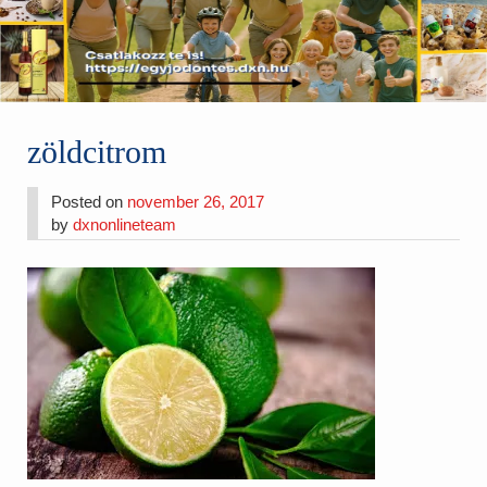
zöldcitrom
Posted on
november 26, 2017
by
dxnonlineteam