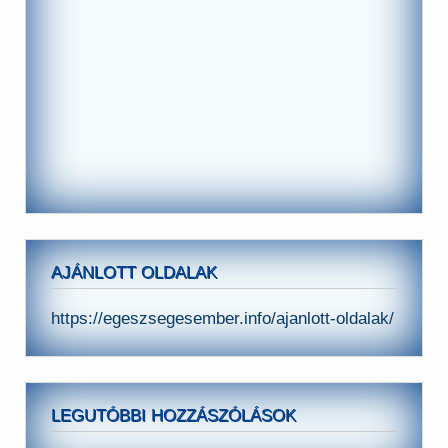
AJÁNLOTT OLDALAK
https://egeszsegesember.info/ajanlott-oldalak/
LEGUTÓBBI HOZZÁSZÓLÁSOK