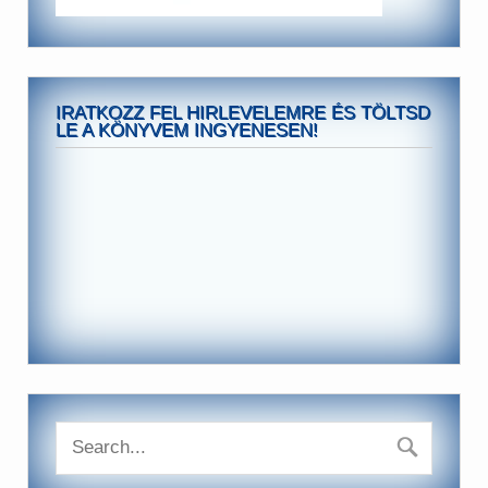
IRATKOZZ FEL HIRLEVELEMRE ÉS TÖLTSD
LE A KÖNYVEM INGYENESEN!