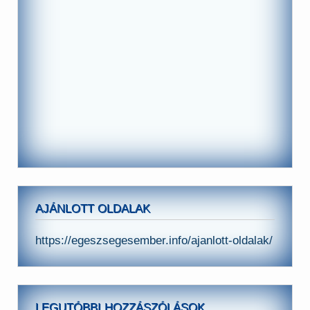
AJÁNLOTT OLDALAK
https://egeszsegesember.info/ajanlott-oldalak/
LEGUTÓBBI HOZZÁSZÓLÁSOK