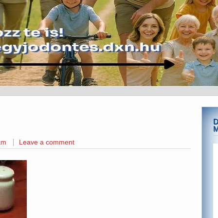
D
M
am
Leave a comment