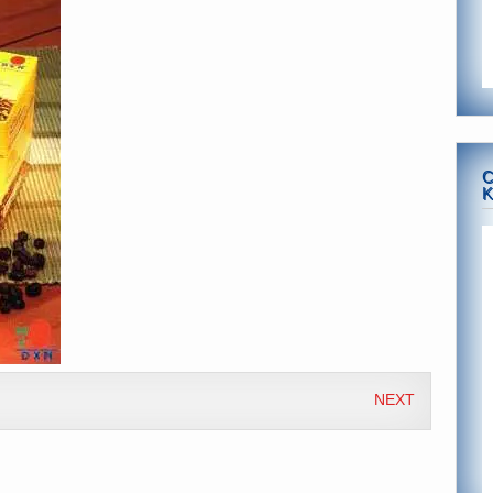
C
K
NEXT