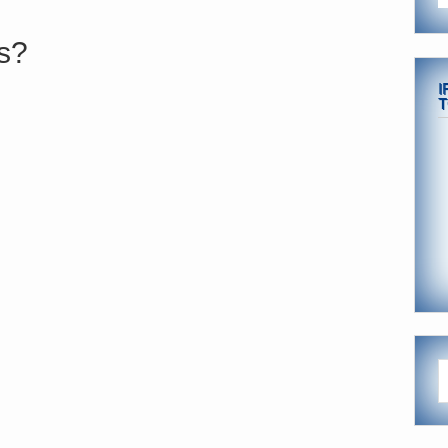
s?
I
T