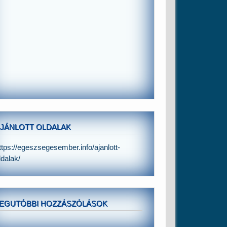
JÁNLOTT OLDALAK
ttps://egeszsegesember.info/ajanlott-
ldalak/
EGUTÓBBI HOZZÁSZÓLÁSOK