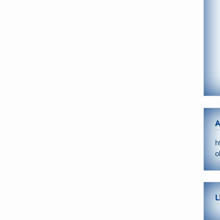
A
h
o
L