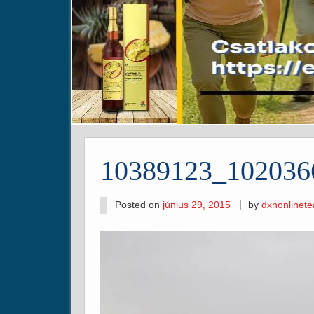
10389123_102036
Posted on
június 29, 2015
by
dxnonlinet