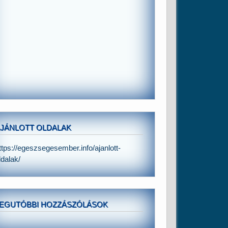
JÁNLOTT OLDALAK
ttps://egeszsegesember.info/ajanlott-
ldalak/
EGUTÓBBI HOZZÁSZÓLÁSOK