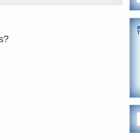
I
T
s?