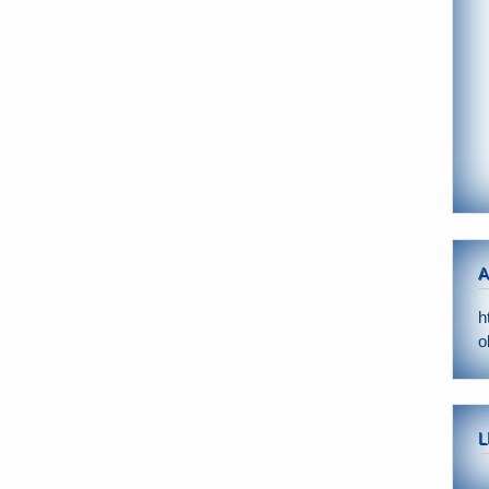
A
h
o
L