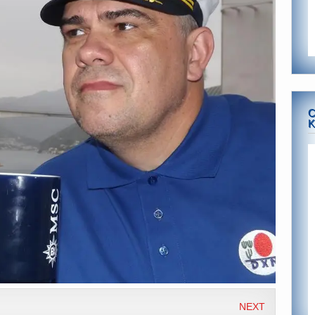
C
K
NEXT