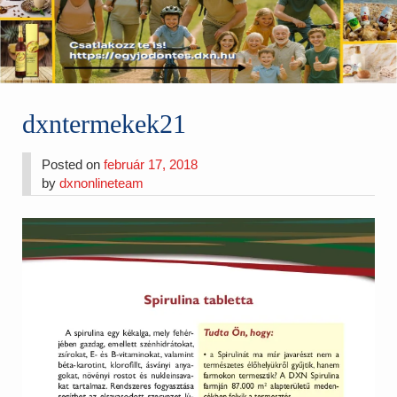
dxntermekek21
Posted on
február 17, 2018
by
dxnonlineteam