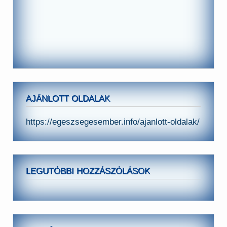
AJÁNLOTT OLDALAK
https://egeszsegesember.info/ajanlott-oldalak/
LEGUTÓBBI HOZZÁSZÓLÁSOK