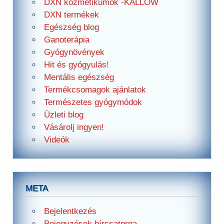
DXN kozmetikumok -KALLOW
DXN termékek
Egészség blog
Ganoterápia
Gyógynövények
Hit és gyógyulás!
Mentális egészség
Termékcsomagok ajánlatok
Természetes gyógymódok
Üzleti blog
Vásárolj ingyen!
Videók
META
Bejelentkezés
Bejegyzések hírcsatorna