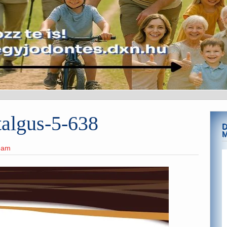
algus-5-638
D
M
team