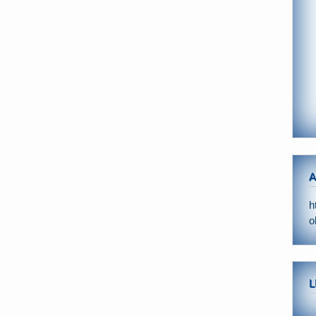
A
h
o
L