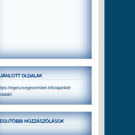
JÁNLOTT OLDALAK
ttps://egeszsegesember.info/ajanlott-
ldalak/
EGUTÓBBI HOZZÁSZÓLÁSOK