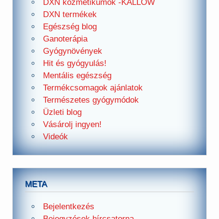
DXN kozmetikumok -KALLOW
DXN termékek
Egészség blog
Ganoterápia
Gyógynövények
Hit és gyógyulás!
Mentális egészség
Termékcsomagok ajánlatok
Természetes gyógymódok
Üzleti blog
Vásárolj ingyen!
Videók
META
Bejelentkezés
Bejegyzések hírcsatorna