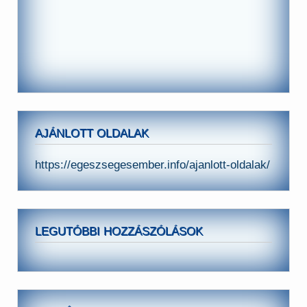
AJÁNLOTT OLDALAK
https://egeszsegesember.info/ajanlott-oldalak/
LEGUTÓBBI HOZZÁSZÓLÁSOK