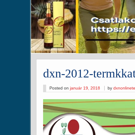
dxn-2012-termkkat
Posted on
január 19, 2018
by
dxnonline