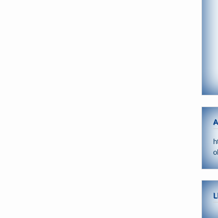
A
h
o
L