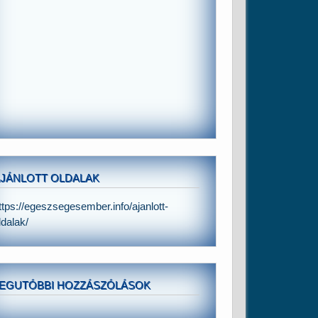
JÁNLOTT OLDALAK
ttps://egeszsegesember.info/ajanlott-
ldalak/
EGUTÓBBI HOZZÁSZÓLÁSOK