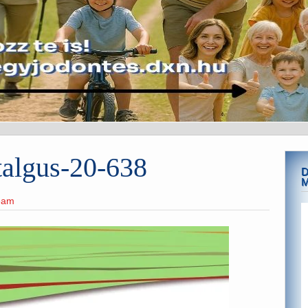
algus-20-638
D
M
team