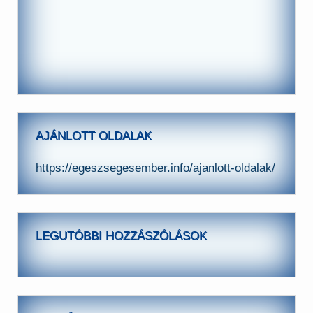
AJÁNLOTT OLDALAK
https://egeszsegesember.info/ajanlott-oldalak/
LEGUTÓBBI HOZZÁSZÓLÁSOK