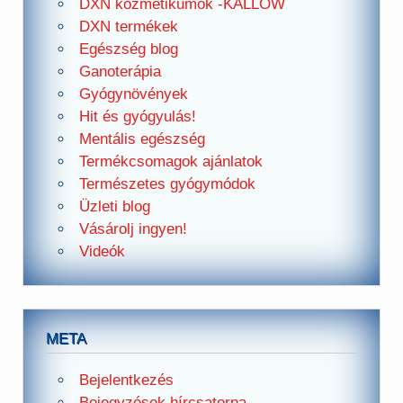
DXN kozmetikumok -KALLOW
DXN termékek
Egészség blog
Ganoterápia
Gyógynövények
Hit és gyógyulás!
Mentális egészség
Termékcsomagok ajánlatok
Természetes gyógymódok
Üzleti blog
Vásárolj ingyen!
Videók
META
Bejelentkezés
Bejegyzések hírcsatorna