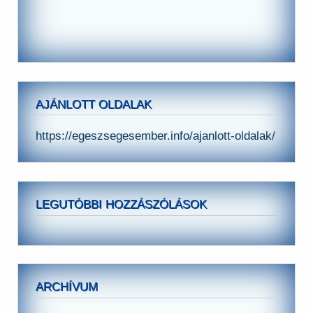
AJÁNLOTT OLDALAK
https://egeszsegesember.info/ajanlott-oldalak/
LEGUTÓBBI HOZZÁSZÓLÁSOK
ARCHÍVUM