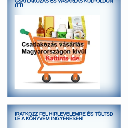
CSATLAKOZÁS ÉS VÁSÁRLÁS KÜLFÖLDÖN
ITT!
IRATKOZZ FEL HIRLEVELEMRE ÉS TÖLTSD
LE A KÖNYVEM INGYENESEN!