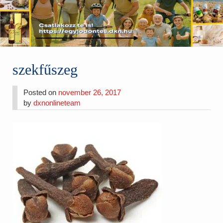
szekfűszeg
Posted on
november 26, 2017
by
dxnonlineteam