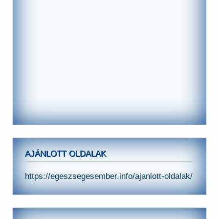
AJÁNLOTT OLDALAK
https://egeszsegesember.info/ajanlott-oldalak/